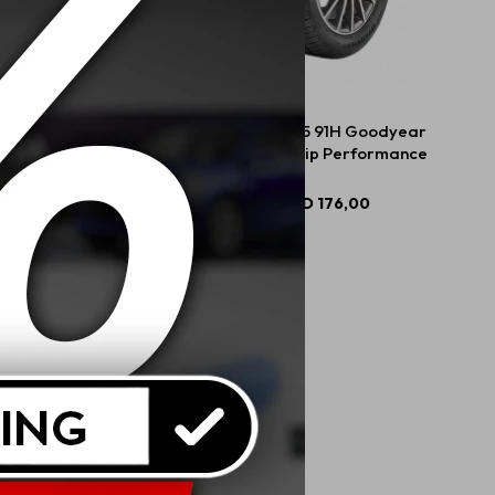
0 R14 88T Goodyear
205/60 R15 91H Goodyear
surance Max Life
Efficientgrip Performance
USD
110,00
USD
176,00