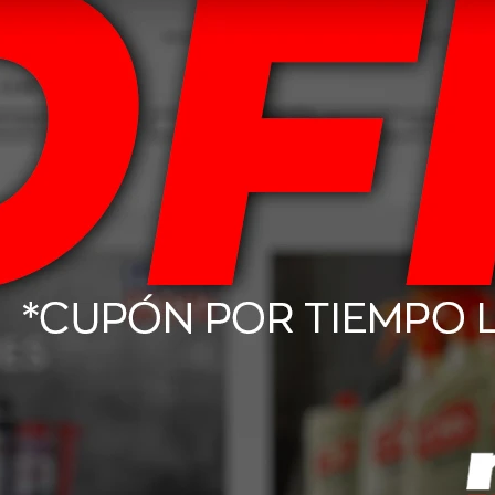
91V Goodyear
215/65 R16 102H Wrangler
195/80 
Sport 2
Workhorse AT
Ca
158,00
USD
212,00
da.
SEGUINOS




e compra