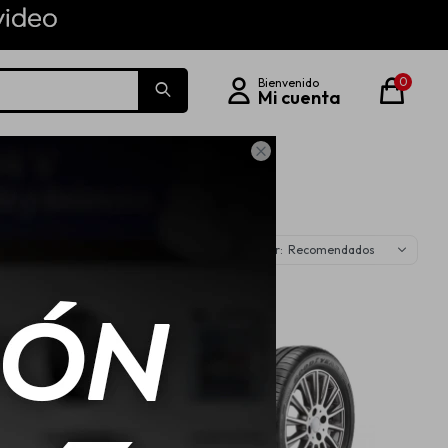
0

Recomendados