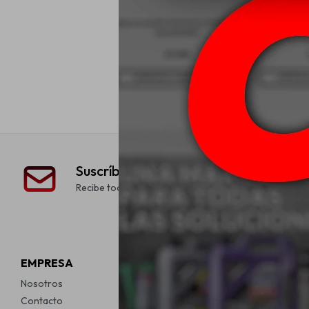
205/55R16 
Eagle 
USD
Suscríbete a nuestra newsletter
Recibe todas las novedades y ofertas de nuestra tien
EMPRESA
COMPRA
Nosotros
Como comprar
Contacto
Condiciones d