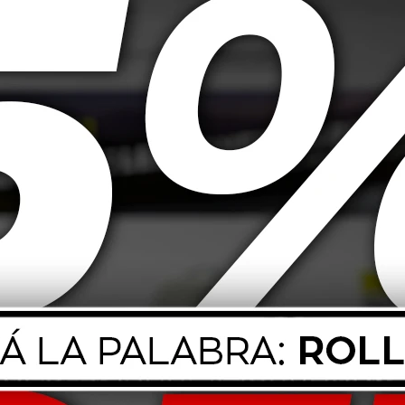
85T Goodyear
195/70 R15 104/102 Goodyear
175/7
 Maxlife XL
Cargo Marathon 2
As
116,00
USD
259,00