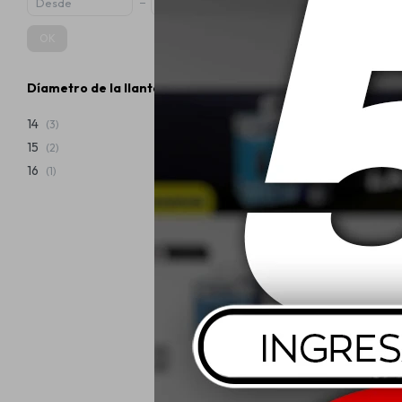
OK
Díametro de la llanta
165/70 R14 
Assurance
14
(3)
15
(2)
USD
16
(1)