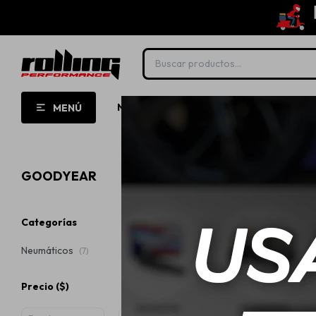
NUEVO!
OPORTUNIDADES!
ROLL
MENÚ
GOODYEAR
Categorías
Neumáticos
(7)
Precio
($)