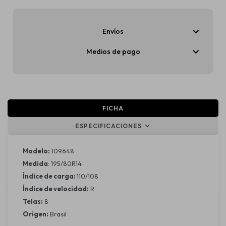
Envíos
Medios de pago
FICHA
ESPECIFICACIONES
Modelo:
109648
Medida
: 195/80R14
Índice de carga:
110/108
Índice de velocidad:
R
Telas:
8
Origen:
Brasil