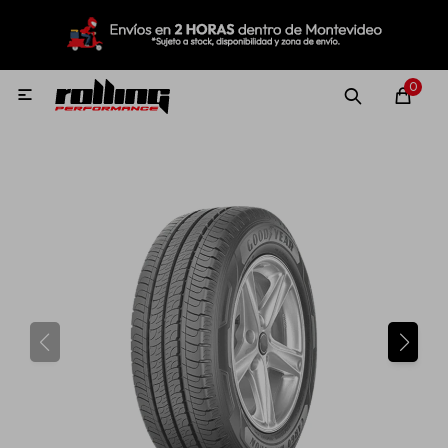
MI CUENTA
Menú
Nuevo!
Oportunidades!
Rolling Repuestos
0

Neumáticos
Llantas
Lubricantes
Aditivos
Aerosoles