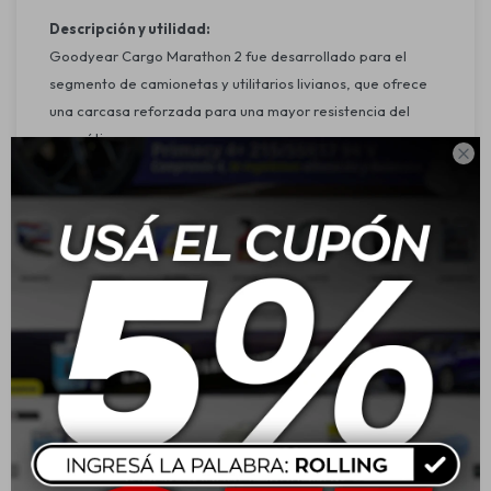
Descripción y utilidad:
Goodyear Cargo Marathon 2 fue desarrollado para el
segmento de camionetas y utilitarios livianos, que ofrece
una carcasa reforzada para una mayor resistencia del
neumático.

Características:
El compuesto especial con sílica y la construcción
optimizada de la banda proporcionan una menor
resistencia al rodamiento.
Los surcos más profundos en las áreas de los hombros
mejoran la dispersión del agua.
Los bloques asimétricos de la banda de rodamiento
proporcionan una conducción silenciosa.
Ribs laterales más anchos que dan como resultado una
mejor distribución de la presión y una mayor vida útil.