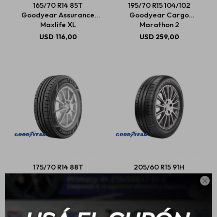
165/70 R14 85T
195/70 R15 104/102
Goodyear Assurance
Goodyear Cargo
Maxlife XL
Marathon 2
Estética automotriz
USD
116,00
USD
259,00
Accesorios
Baterías
Repuestos
175/70 R14 88T
205/60 R15 91H
Servicios
Goodyear Assurance
Goodyear Efficientgrip

Max Life
Performance
USD
110,00
USD
176,00