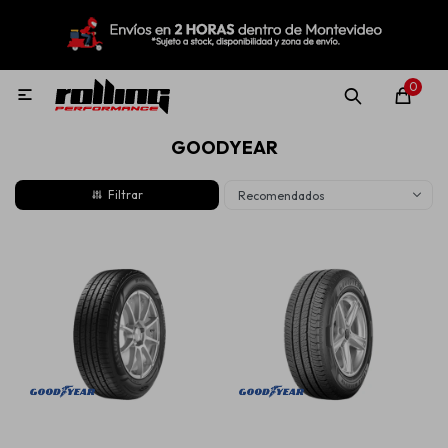
MI CUENTA
Menú
Nuevo!
Oportunidades!
Rolling Repuestos
0

GOODYEAR
Neumáticos
Recomendados
Llantas
Lubricantes
Aditivos
Aerosoles