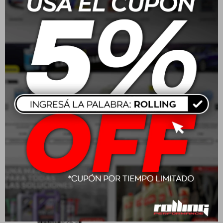
205/55R16 91V Goodyear
215/65 R16 102H
Eagle Sport 2
Wrangler Workhorse AT
USD
158,00
USD
212,00