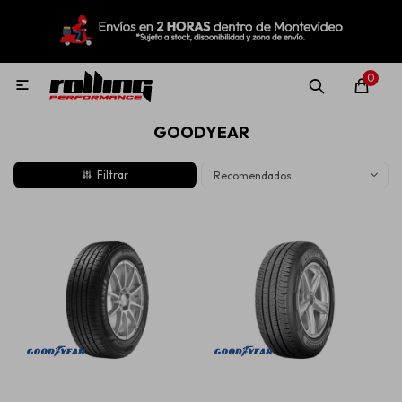
MI CUENTA
Menú
Nuevo!
Oportunidades!
Rolling Repuestos
0

GOODYEAR
Neumáticos
Recomendados
Llantas
Lubricantes
Aditivos
Aerosoles