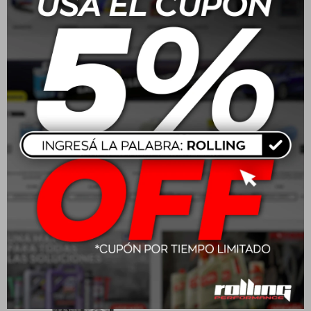
205/55R16 91V Goodyear
215/65 R16 102H
Eagle Sport 2
Wrangler Workhorse AT
USD
158,00
USD
212,00