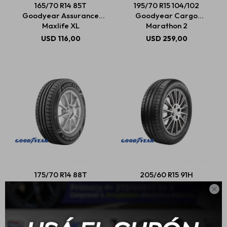
165/70 R14 85T
195/70 R15 104/102
Goodyear Assurance
Goodyear Cargo
Maxlife XL
Marathon 2
Estética automotriz
USD
116,00
USD
259,00
Accesorios
Baterías
Repuestos
175/70 R14 88T
205/60 R15 91H
Servicios
Goodyear Assurance
Goodyear Efficientgrip

Max Life
Performance
USD
110,00
USD
176,00