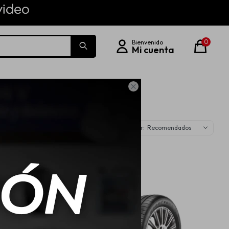
0

Recomendados