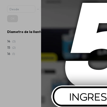
OK
Díametro de la llanta
165/70 R14 
Assurance
14
(3)
15
(2)
USD
16
(1)