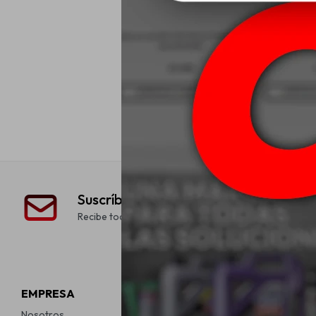
205/55R16 
Eagle 
USD
Suscríbete a nuestra newsletter
Recibe todas las novedades y ofertas de nuestra tien
EMPRESA
COMPRA
Nosotros
Como comprar