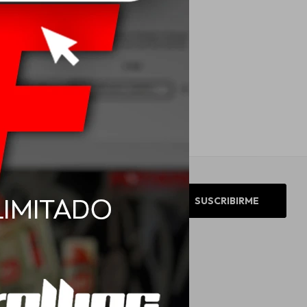
R14 110/108R Goodyear
rgo Marathon 2
USD
221,00
SUSCRIBIRME