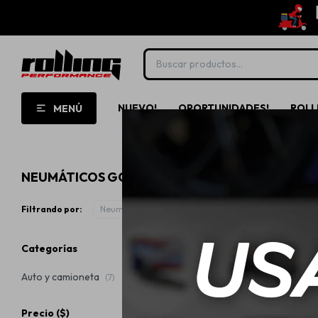
NUEVO!
OPORTUNIDADES!
ROLL
MENÚ
NEUMÁTICOS GOODYEAR
Filtrando por:
Neumáticos
Categorías
Auto y camioneta
(7)
Precio
($)