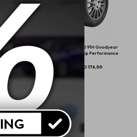
0 R14 88T Goodyear
205/60 R15 91H Goodyear
surance Max Life
Efficientgrip Performance
USD
110,00
USD
176,00