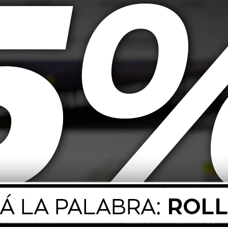
85T Goodyear
195/70 R15 104/102 Goodyear
175/7
 Maxlife XL
Cargo Marathon 2
As
116,00
USD
259,00