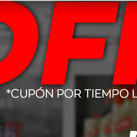
91V Goodyear
215/65 R16 102H Wrangler
195/80 
Sport 2
Workhorse AT
Ca
158,00
USD
212,00
da.
SEGUINOS