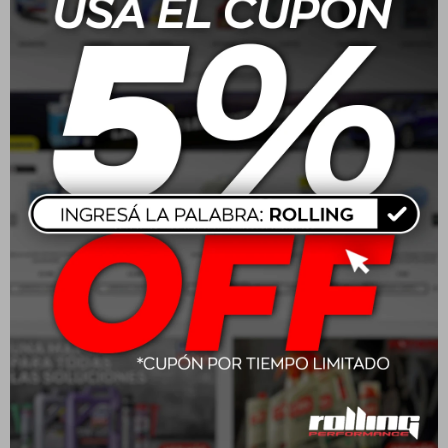
205/55R16 91V Goodyear
215/65 R16 102H
Eagle Sport 2
Wrangler Workhorse AT
USD
158,00
USD
212,00