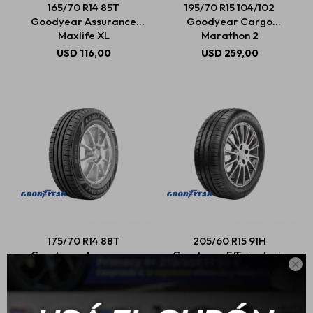
165/70 R14 85T
195/70 R15 104/102
Goodyear Assurance
Goodyear Cargo
Maxlife XL
Marathon 2
Estética automotriz
USD
116,00
USD
259,00
Accesorios
Baterías
Repuestos
175/70 R14 88T
205/60 R15 91H
Servicios
Goodyear Assurance
Goodyear Efficientgrip

Max Life
Performance
USD
110,00
USD
176,00