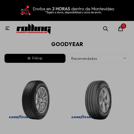
MI CUENTA
Menú
Nuevo!
Oportunidades!
Rolling Repuestos
0

GOODYEAR
Neumáticos
Recomendados
Llantas
Lubricantes
Aditivos
Aerosoles