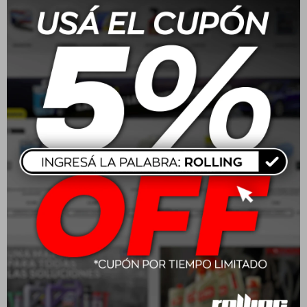
USD
110,00
USD
176,00
205/55R16 91V Goodyear
215/65 R16 102H
Eagle Sport 2
Wrangler Workhorse AT
USD
158,00
USD
212,00