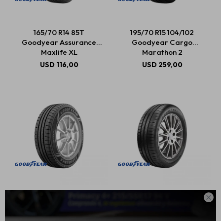
165/70 R14 85T
195/70 R15 104/102
Estética automotriz
Goodyear Assurance
Goodyear Cargo
Maxlife XL
Marathon 2
USD
116,00
USD
259,00
Accesorios
Baterías
Repuestos
Servicios
175/70 R14 88T
205/60 R15 91H

Goodyear Assurance
Goodyear Efficientgrip
Max Life
Performance