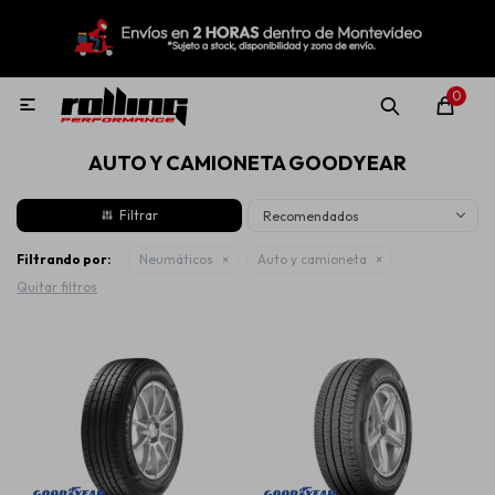
MI CUENTA
Menú
Nuevo!
Oportunidades!
Rolling Repuestos
0

AUTO Y CAMIONETA GOODYEAR
Neumáticos
Recomendados
Llantas
Filtrando por:
Neumáticos
Auto y camioneta
Quitar filtros
Lubricantes
Aditivos
Aerosoles