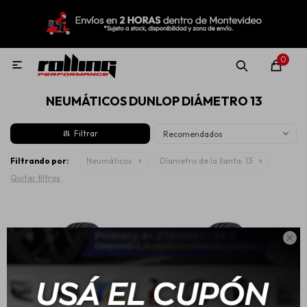
MI CUENTA
Menú
Nuevo!
Oportunidades!
Rolling Repuestos
0

NEUMÁTICOS DUNLOP DIÁMETRO 13
Neumáticos
Recomendados
Llantas
Filtrando por:
Neumáticos
Díametro de la llanta:
13
Quitar filtros
Lubricantes

Aditivos
Aerosoles