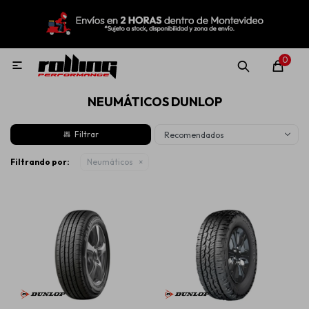
MI CUENTA
Menú
Nuevo!
Oportunidades!
Rolling Repuestos
0

NEUMÁTICOS DUNLOP
Neumáticos
Recomendados
Llantas
Filtrando por:
Neumáticos
Lubricantes
Aditivos
Aerosoles