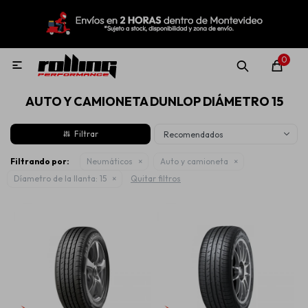
MI CUENTA
Menú
Nuevo!
Oportunidades!
Rolling Repuestos
0

AUTO Y CAMIONETA DUNLOP DIÁMETRO 15
Neumáticos
Recomendados
Llantas
Filtrando por:
Neumáticos
Auto y camioneta
Díametro de la llanta:
15
Quitar filtros
Lubricantes
Aditivos
Aerosoles