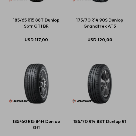
185/65 R15 88T Dunlop
175/70 R14 90S Dunlop
Estética automotriz
Sptr GT1 BR
Grandtrek AT5
USD
117,00
USD
120,00
Accesorios
Baterías
Repuestos
Servicios
185/60 R15 84H Dunlop
185/70 R14 88T Dunlop R1
Gt1