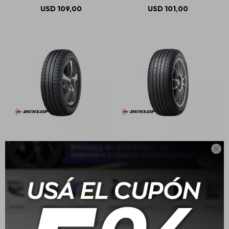
USD
109,00
USD
101,00
175/70 R13 82T Dunlop R1
195/55 R15 85V Dunlop

BR
Spfm800
USD
86,00
USD
125,00