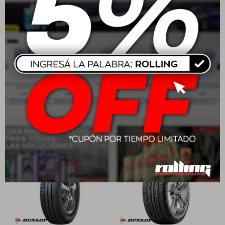
205/55 R16 91V Dunlop
165/70 R13 79T Dunlop R1
Spfm800
BR
USD
139,00
USD
83,00