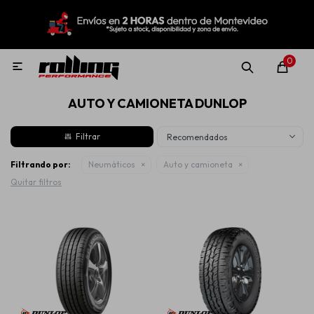
MI CUENTA
Menú
Nuevo!
Oportunidades!
Rolling Repuestos
0

AUTO Y CAMIONETA DUNLOP
Neumáticos
Recomendados
Llantas
Filtrando por:
Neumáticos
Auto y camioneta
Quitar filtros
Lubricantes
Aditivos
Aerosoles