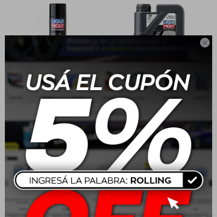

Liqui Moly Motorbike
10W30 Liqui Moly
Limpiador de cadenas
Motorbike 4T 1L
500ml
$
657
$
840