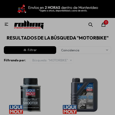
MI CUENTA
Menú
Nuevo!
Oportunidades!
Rolling Repuestos
0

RESULTADOS DE LA BÚSQUEDA "MOTORBIKE"
Neumáticos
Coincidencia
Llantas
Filtrando por:
Búsqueda: "MOTORBIKE"
Lubricantes
Aditivos
Aerosoles