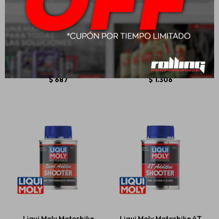
15W50 Liqui Moly
5W40 Liqui Moly
Motorbike 4T Street 1L
Motorbike 4T Synth 1L
$
687
$
1.306
Liqui Moly Motorbike
Liqui Moly Motorbike 4T