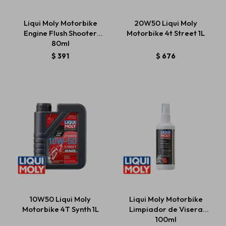
Liqui Moly Motorbike
20W50 Liqui Moly
Engine Flush Shooter
Motorbike 4t Street 1L
Estética automotriz
80ml
$
391
$
676
Accesorios
Baterías
Repuestos
Servicios
10W50 Liqui Moly
Liqui Moly Motorbike
Motorbike 4T Synth 1L
Limpiador de Visera
100ml