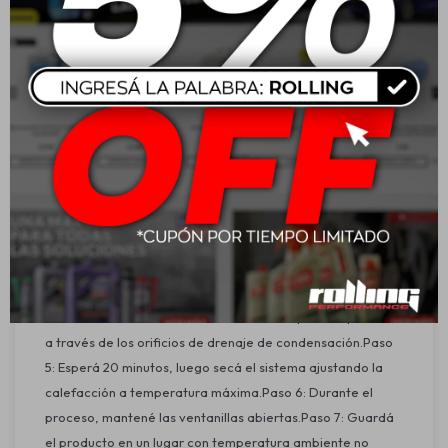
Fórmula alemana certificada por organismos sanitarios
europeos.
No contiene CFC y no daña la capa de ozono.
Fácil aplicación y rápida liberación del vehículo.
Apto también para vehículos sin aire acondicionado.
No requiere perforar la caja evaporadora.
Aplicación:
Paso 1: Apagá el aire acondicionado y encendé el
ventilador de calefacción a velocidad mínima.Paso 2:
Retirá el filtro de cabina y rociá 2/3 del producto por la
entrada de aire externa del vehículo (filtro de polen).Paso
3: Apagá el ventilador y rociá el 1/3 restante en las
aberturas de ventilación.Paso 4: También puede aplicarse
a través de los orificios de drenaje de condensación.Paso
5: Esperá 20 minutos, luego secá el sistema ajustando la
calefacción a temperatura máxima.Paso 6: Durante el
proceso, mantené las ventanillas abiertas.Paso 7: Guardá
el producto en un lugar con temperatura ambiente no