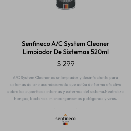
Estética automotriz
Accesorios
Senfineco A/C System Cleaner
Limpiador De Sistemas 520ml
Baterías
$
299
A/C System Cleaner es un limpiador y desinfectante para
Repuestos
sistemas de aire acondicionado que actúa de forma efectiva
sobre las superficies internas y externas del sistema.Neutraliza
hongos, bacterias, microorganismos patógenos y virus.
Servicios