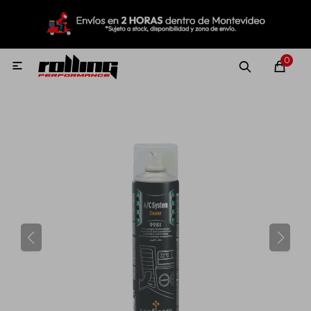
MI CUENTA
Menú
Nuevo!
Oportunidades!
Rolling Repuestos
0

Neumáticos
Llantas
Lubricantes
Aditivos
Aerosoles