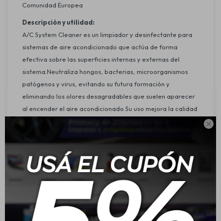
Comunidad Europea
Descripción y utilidad:
A/C System Cleaner es un limpiador y desinfectante para
sistemas de aire acondicionado que actúa de forma
efectiva sobre las superficies internas y externas del
sistema.Neutraliza hongos, bacterias, microorganismos
patógenos y virus, evitando su futura formación y
eliminando los olores desagradables que suelen aparecer
al encender el aire acondicionado.Su uso mejora la calidad
del aire y el microclima dentro del vehículo,

proporcionando un ambiente más saludable.Incluye una
sonda larga de pulverización para una aplicación precisa y
completa dentro del sistema.
Características:
Combate hongos, bacterias y ácaros perjudiciales para la
salud.
Elimina olores desagradables y previene su reaparición.