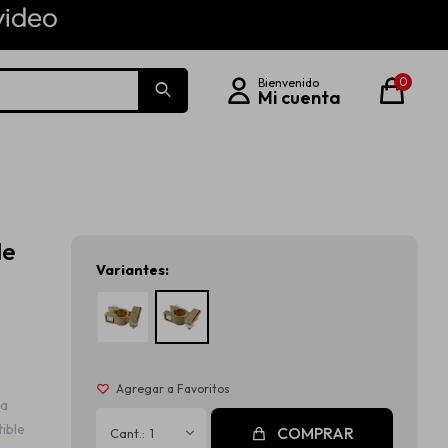
0
le
Variantes:
la
tible
COMPRAR
1