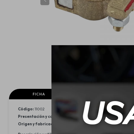
FICHA
FICHA TECNICA
Código:
11002
Presentación y contenido:
Borne de batería apto para cable 
Origen y fabricación:
Uruguay