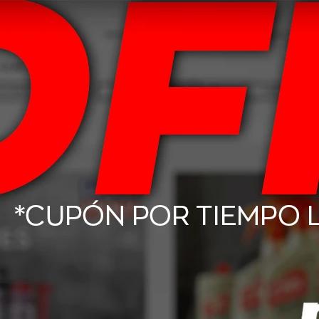
tes tóxicos. Algunas partes pueden reciclarse una vez finalizada su vida ú
Productos que te pueden interesar