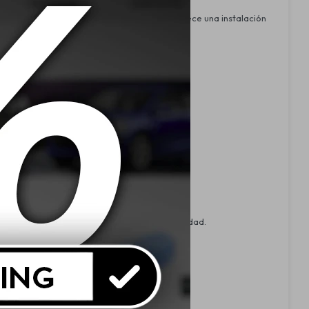
lo. Compatible con cables de hasta 50 mm, ofrece una instalación
s o personalizadas.
pesor del cable para garantizar la compatibilidad.