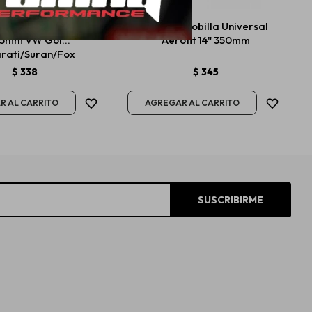
cobilla Trasera 14"
Bosch Escobilla Universal
55mm VW Gol
Aerofit 14" 350mm
arati/Suran/Fox
$
338
$
345
SUSCRIBIRME