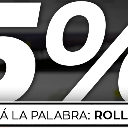
ón confiable y estable entre la batería y el sistema eléctrico del vehícu
. Es ideal tanto para reemplazos como para instalaciones eléctricas nueva
onducción eléctrica.
 flujo eficiente de corriente.
 altas exigencias eléctricas.
para sistemas eléctricos automotrices.
ices estándar.
l cable dentro del conector correspondiente. Se recomienda verificar el es
ntas especiales.
s auxiliares y proyectos de 12V/24V.