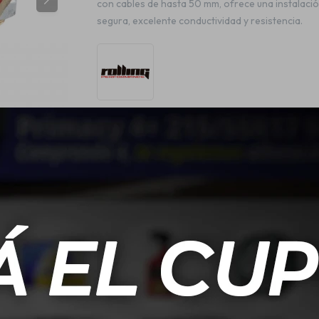
con cables de hasta 50 mm, ofrece una instalaci
segura, excelente conductividad y resistencia.
ESPECIFICACIONES
de hasta 50 mm.