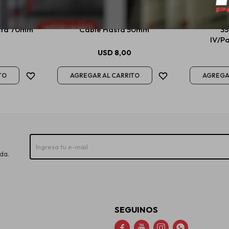
ia Mini Con
Onix Borne De Bateria Mini Ojo
Bosch Es
sta 70mm
Cable Hasta 50mm
3
IV/P
USD
8,00
da.
SEGUINOS



