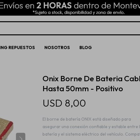
ING REPUESTOS
NOSOTROS
BLOG
Onix Borne De Bateria Cab
Hasta 50mm - Positivo
USD
8,00
El borne de batería ONIX está diseñado para
asegurar una conexión confiable y estable entre 
batería y el sistema eléctrico del vehículo. Compa