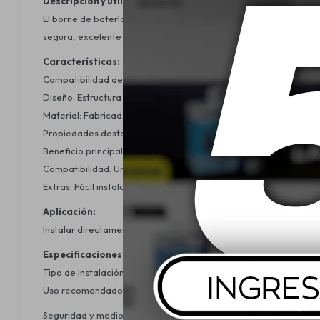
Descripción y utilidad:
El borne de batería ONIX está diseñado para asegurar una conexi
segura, excelente conductividad y resistencia a las vibraciones
Características:
Compatibilidad de cable: Apto para cables de hasta 50 mm.
Diseño: Estructura sólida que garantiza una correcta fijación y c
Material: Fabricado con materiales de alta conductividad para un
Propiedades destacadas: Resistente a la corrosión, vibraciones y
Beneficio principal: Proporciona una conexión segura y estable 
Compatibilidad: Universal para la mayoría de baterías automotr
Extras: Fácil instalación gracias a su diseño práctico y accesible.
Aplicación:
Instalar directamente sobre el borne de la batería, ajustando e
Especificaciones adicionales:
Tipo de instalación: Montaje directo, sin necesidad de herramie
Uso recomendado: Vehículos, embarcaciones, sistemas eléctrico
Seguridad y medio ambiente: