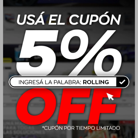
apariencia general de tu vehículo.
No es necesario frotar ni pulir para lograr un resultado
óptimo, lo que significa que es fácil y rápido de usar.
Es un producto fabricado por Mothers, una marca
reconocida en el mercado de productos para el cuidado
de automóviles, lo que indica que ha sido desarrollado y
probado para proporcionar resultados de alta calidad.
Aplicación:
Es muy fácil de aplicar y se puede usar en cualquier tipo de
neumático y llanta. Aquí te explico cómo y dónde se aplica:
Asegúrate de que los neumáticos y las llantas estén limpios
y secos antes de comenzar.
Agita bien la botella de spray antes de usar.
Rocía una cantidad suficiente del producto sobre la
superficie del neumático o la llanta. Asegúrate de cubrir
toda la superficie de manera uniforme.
Si es necesario, usa una esponja o un paño para extender