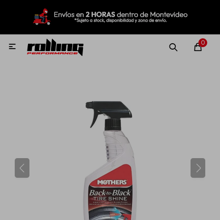
MI CUENTA
Menú
Nuevo!
Oportunidades!
Rolling Repuestos
0

Neumáticos
Llantas
Lubricantes
Aditivos
Aerosoles