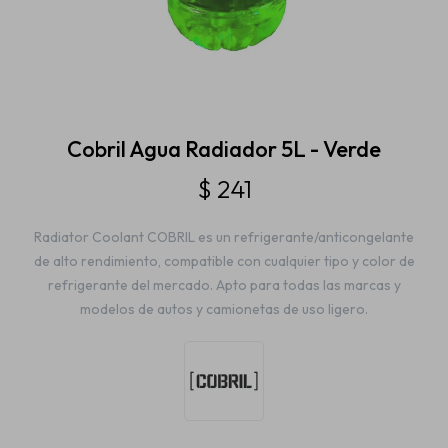
Estética automotriz
Accesorios
Cobril Agua Radiador 5L - Verde
$
241
Baterías
Radiator Coolant COBRIL es un refrigerante/anticongelante
de alto rendimiento, compatible con cualquier tipo y color de
Repuestos
refrigerante del mercado. Apto para todas las marcas y
modelos de autos y camionetas de uso ligero.
Servicios