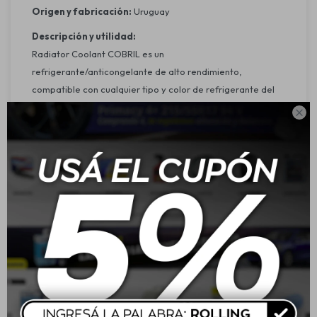
Origen y fabricación:
Uruguay
Descripción y utilidad:
Radiator Coolant COBRIL es un
refrigerante/anticongelante de alto rendimiento,
compatible con cualquier tipo y color de refrigerante del
mercado. Apto para todas las marcas y modelos de autos

y camionetas de uso ligero. Protege el sistema de
refrigeración contra la corrosión, el congelamiento y el
sobrecalentamiento, alargando la vida útil del motor.
Características:
Compatible con todo tipo de refrigerantes, sin importar el
color.
Protege contra la corrosión todos los metales del sistema,
incluyendo aluminio.
Previene el sobrecalentamiento absorbiendo el calor del
motor.
Evita el congelamiento de componentes en bajas