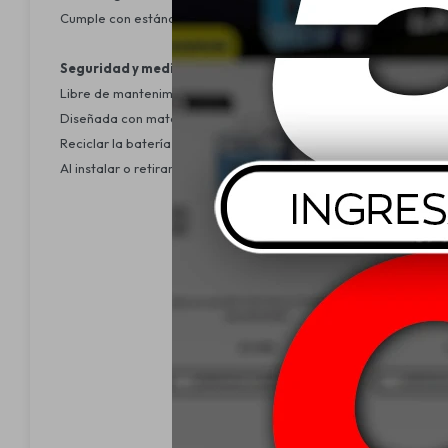
Cumple con estándares internacionales de calidad y seguridad 
Seguridad y medio ambiente:
Libre de mantenimiento, minimizando riesgos en la manipulación
Diseñada con materiales reciclables para reducir el impacto am
Reciclar la batería al final de su vida útil en centros autorizados.
Al instalar o retirar, evitar el contacto directo con los terminale