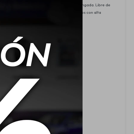
de arranque superior y una durabilidad prolongada. Libre de
icaciones en condiciones exigentes y vehículos con alta