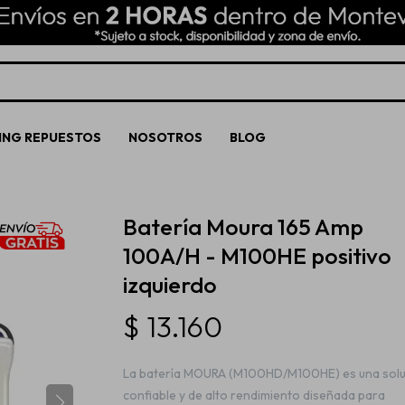
ING REPUESTOS
NOSOTROS
BLOG
Batería Moura 165 Amp
100A/H - M100HE positivo
izquierdo
$
13.160
La batería MOURA (M100HD/M100HE) es una solu
confiable y de alto rendimiento diseñada para