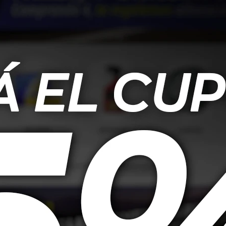
de alto rendimiento diseñada para vehículos que requieren una potencia 
carga, respaldo energético constante y máxima eficiencia. Ideal para apl
os.
a, ofreciendo un suministro energético constante.
ío) para un rendimiento óptimo incluso en climas extremos.
caciones constantes.
quilidad del usuario.
 peso de 24.8 kg, fabricada para soportar condiciones exigentes.
con sistemas eléctricos avanzados.
ranque en frío (CCA).