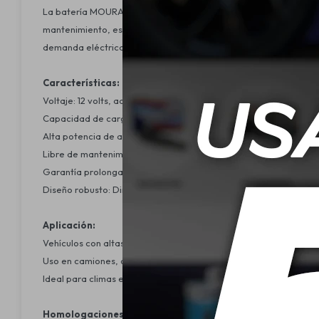
La batería MOURA (M100HD/M100HE) es una solución confiable y 
mantenimiento, esta batería ofrece una excelente capacidad de 
demanda eléctrica.
Características:
Voltaje: 12 volts, adecuado para una amplia variedad de vehícul
Capacidad de carga: 165 amperes comerciales y 100 amperes hor
Alta potencia de arranque: 850 CCA (corriente de arranque en fr
Libre de mantenimiento: No requiere adiciones de agua ni verifi
Garantía prolongada: 15 meses de respaldo para asegurar la tran
Diseño robusto: Dimensiones compactas (33.0 x 17.2 x 24.4 cm) y
Aplicación:
Vehículos con altas demandas eléctricas.
Uso en camiones, camionetas y automóviles de carga pesada o 
Ideal para climas extremos gracias a su elevada corriente de ar
Homologaciones: