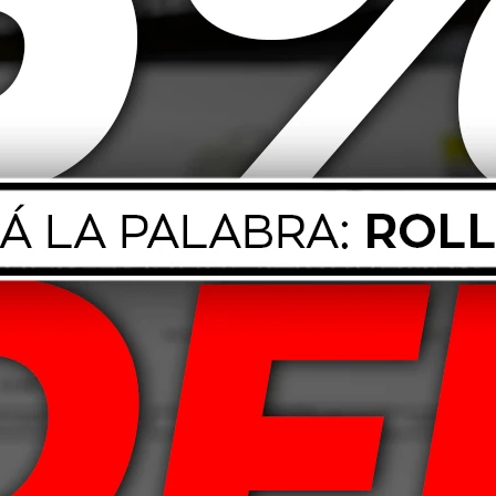
para baterías automotrices.
.
biental.
s y seguir las instrucciones del manual de usuario.