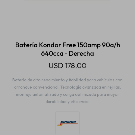
Estética automotriz
Accesorios
Batería Kondor Free 150amp 90a/h
640cca - Derecha
Baterías
USD
178,00
Batería de alto rendimiento y fiabilidad para vehículos con
Repuestos
arranque convencional. Tecnología avanzada en rejillas,
montaje automatizado y carga optimizada para mayor
durabilidad y eficiencia.
Servicios