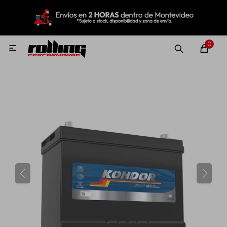
MI CUENTA
Menú
Nuevo!
Oportunidades!
Rolling Repuestos
0

Neumáticos
Llantas
Lubricantes
Aditivos
Aerosoles