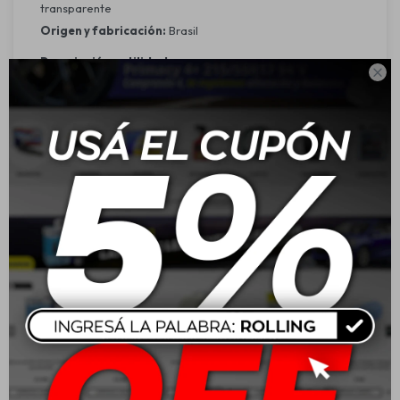
transparente
Origen y fabricación:
Brasil
Descripción y utilidad:

Las baterías Kondor Free ofrecen alto rendimiento
eléctrico y fiabilidad, ideales para vehículos con sistema
de arranque convencional y demanda eléctrica moderada
o alta. Con más de 30 años en el mercado, destacan por su
calidad y tecnología, proporcionando energía confiable
para vehículos, comercios e industrias.
Características:
Tecnología en rejillas: Rejillas laminadas expandidas que
mejoran la resistencia a la corrosión y aseguran alta
conductividad.
Montaje robotizado: Proceso automatizado que garantiza
uniformidad y calidad en cada batería.
Tecnología de cargas: Sistema avanzado que optimiza el
proceso de carga y reduce residuos, asegurando mayor