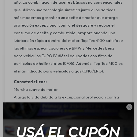
año. La combinación de aceites básicos no convencionales
que utilizan una tecnología sintética junto a los aditivos
más modernos garantiza un aceite de motor que otorga
protección excepcional contra el desgaste y reduce el
consumo de aceite y combustible, proporcionando una
lubricación rápida dentro del motor. Top Tec 4100 satisface
las últimas especificaciones de BMW y Mercedes Benz
para vehículos EURO IV diésel equipados con filtro de
partículas de hollín (status 10/05). Además, Top Tec 4100 es
el más indicado para vehículos a gas (CNG/LPG).
Características:
Marcha suave de motor.
Alarga la vida debido a la excepcional protección contra
desgaste.

Lubricación rápida a temperaturas bajas.
Presión de aceite óptima en todas las revoluciones.
Lubricación fiable a temperaturas extremas, tanto altas
como bajas.