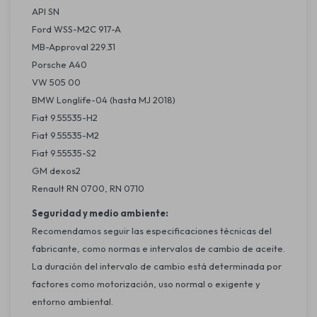
API SN
Ford WSS-M2C 917-A
MB-Approval 229.31
Porsche A40
VW 505 00
BMW Longlife-04 (hasta MJ 2018)
Fiat 9.55535-H2
Fiat 9.55535-M2
Fiat 9.55535-S2
GM dexos2
Renault RN 0700, RN 0710
Seguridad y medio ambiente:
Recomendamos seguir las especificaciones técnicas del
fabricante, como normas e intervalos de cambio de aceite.
La duración del intervalo de cambio está determinada por
factores como motorización, uso normal o exigente y
entorno ambiental.