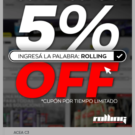
Alta estabilidad contra corte de la película de aceite y
contra envejecimiento.
Reduce tanto el consumo de combustible como la emisión
contaminante.
Estupenda limpieza del motor.
Probado en motores con turbo y con convertidor catalítico.
Aplicación:
Recomendado para todo tipo de motores a nafta y
motores diésel que requieran bajo contenido de azufre en
el combustible. Óptimo para los motores más modernos
diésel con tecnología multi-válvulas, con turbo, con o sin
refrigeración de aire (LLK). Top Tec 4100, además de las
especificaciones de numerosos fabricantes, cumple con
las últimas especificaciones de BMW y Mercedes Benz
Euro IV diésel equipados con filtro de partículas de hollín.
Homologaciones:
ACEA C3