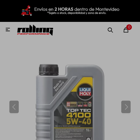
MI CUENTA
Menú
Nuevo!
Oportunidades!
Rolling Repuestos
0

Neumáticos
Llantas
Lubricantes
Aditivos
Aerosoles