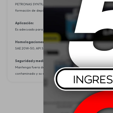
PETRONAS SYNTIUM 300 20W-50 es un lubricante de base mineral
formación de depósitos en los pistones. El poder antioxidante 
Aplicación:
Es adecuado para motores que trabajan en condiciones severas
Homologaciones:
SAE 20W-50; API SL
Seguridad y medio ambiente:
Mantenga fuera del alcance de los niños. Evite el contacto con lo
contaminado y su embalaje deben ser reciclados. Preserve el m