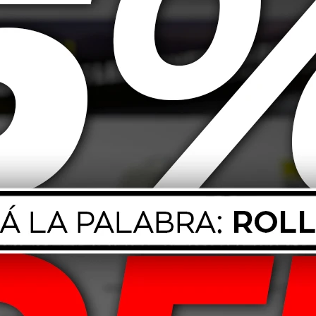
 con propiedades anticorrosivas, antidesgaste y antiespumantes. Sus ad
de este lubricante ralentiza su proceso de envejecimiento y consecuente a
.
s ojos y la piel. El descarte inadecuado de aceite lubricante y su envase co
edio ambiente.
Productos que te pueden interesar