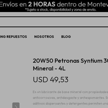
ING REPUESTOS
NOSOTROS
BLOG
20W50 Petronas Syntium 
Mineral - 4L
USD
49,53
Es un lubricante de base mineral con propiedade
anticorrosivas, antidesgaste y antiespumantes. S
aditivos dispersantes y detergentes permiten un