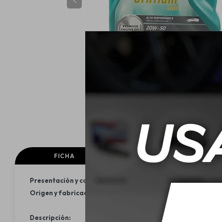
FICHA
Presentación y contenido:
Bidón 1L.
Origen y fabricación:
Brasil/Malasia
Descripción: