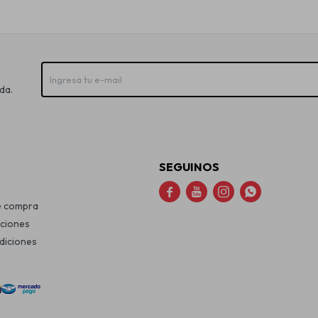
da.
SEGUINOS




e compra
uciones
diciones