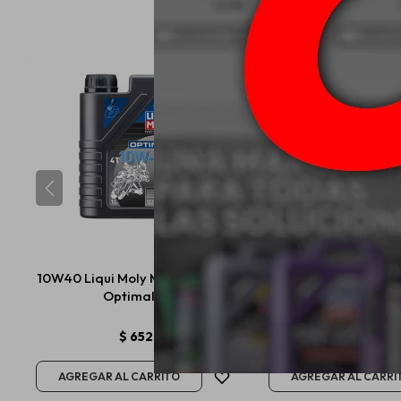
10W40 Liqui Moly Motorbike 4T
20W50 Liqui Moly Mo
Optimal 1L
Street 1L
$
652
$
676