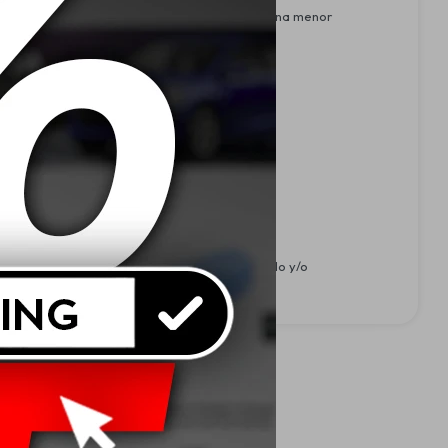
itivos dispersantes y detergentes permiten una menor
umento de viscosidad.
ntaminan el agua y el suelo. El lubricante usado y/o