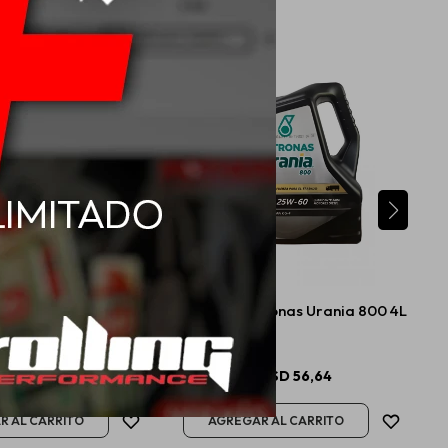
 Mobil Super 4L
25W60 Petronas Urania 800 4L
USD
54,00
USD
56,64