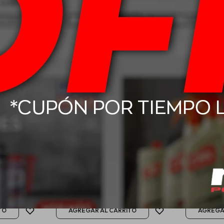
torbike 4t
15W40 Mobil Delvac Power - 1L
20W50
USD
17,00