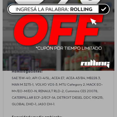
clasificación API CI-4, siendo recomendado para motores
de camiones, buses, equipos de construcción, minería y
agrícolas, además de los motores marítimos de alta
velocidad en Brasil, Estados Unidos y Europa. Fue
desarrollado para proveer máxima protección contra
desgaste, efectivo controle de hollín y capacidad de
aumento del período de cambio.
Fue desarrollado y testeado para una gran variedad de
aplicaciones y servicios de motores diésel.
Homologaciones:
SAE 15W-40; API CI-4/SL; ACEA E7, ACEA A3/B4; MB228.3;
MAN M 3275-1, VOLVO VDS-3; MTU Category 2; MACK EO-
M+/EO-M/EO-N; RENAULT RLD-2; Cummins CES 20078;
CATERPILLAR ECF-2/ECF-1A; DETROIT DIESEL DDC 93K215;
GLOBAL DHD-1; JASO DH-1.