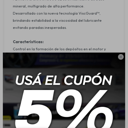
mineral, multigrado de alta performance.
Desarrollado con la nueva tecnología ViscGuard™,
brindando estabilidad a la viscosidad del lubricante
evitando paradas inesperadas.
Características:
Control en la formación de los depósitos en el motor y
filtros.

Protección contra el desgaste y oxidación en las partes
lubricadas.
Estabilidad en altas temperaturas.
Control de espuma.
Excelente performance en bajas temperaturas.
Aplicación:
Recomendado para motores diésel que operan en
condiciones severas.
PETRONAS URANIA 3000 SE atiende a los requisitos de la