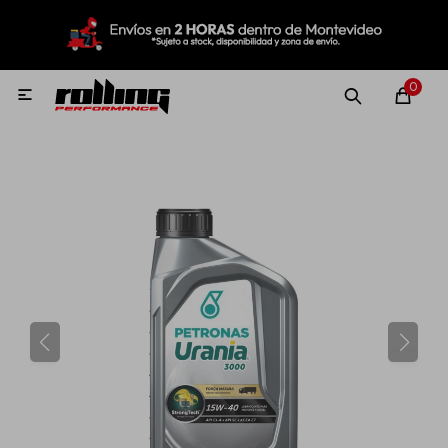
MI CUENTA
Menú
Nuevo!
Oportunidades!
Rolling Repuestos
0

Neumáticos
Llantas
Lubricantes
Aditivos
Aerosoles