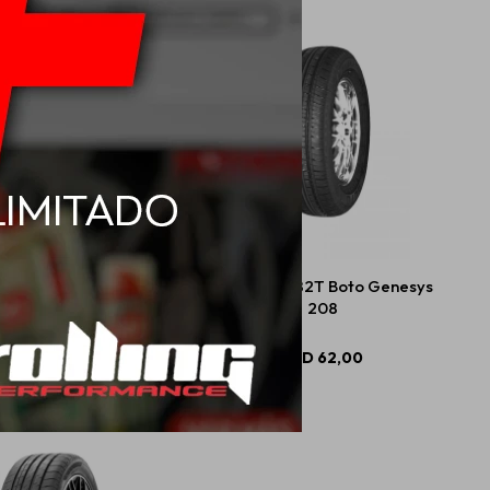
R14 75T Boto Genesys
175/70 R13 82T Boto Genesys
268
208
USD
74,00
USD
62,00