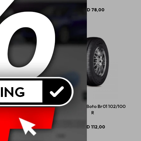
USD
77,00
USD
78,00
12 69T Boto Gaukotire
185 R14C 8T Boto Br01 102/100
R
USD
59,00
USD
112,00