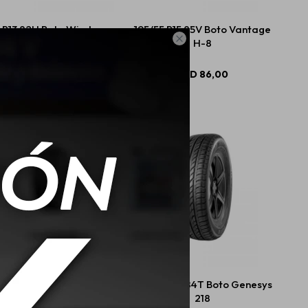
 R13 82H Boto Winda
195/55 R15 85V Boto Vantage

Genesys 218
H-8
USD
65,00
USD
86,00
R14 86H Boto Genesys
175/70 R14 84T Boto Genesys
218
218