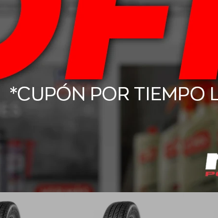
T Boto Genesys
205/55 R16 91W Boto Genesys
155/65 
18
228
63,00
USD
86,00