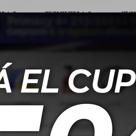
H Boto Genesys
155/70 R13 75T Boto Genesys
175/70
28
218
90,00
USD
64,00
V Boto Genesys
155/70 R12 73S Boto Gaukotyre
185/65 
28