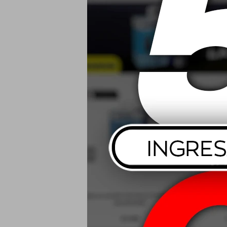
USD
185/70 R14 88
2
USD