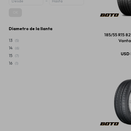
OK
Díametro de la llanta
185/55 R15 8
Vanta
13
(5)
14
(6)
USD
15
(7)
16
(1)