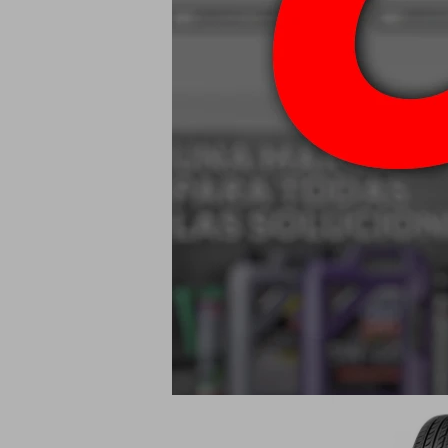
155/65 R13 73
2
USD