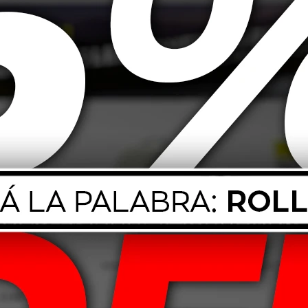
90,00
USD
59,00
T Boto Genesys
225/45 R17 91W Boto Vantage
145/70 R
18
H-8
82,00
USD
107,00