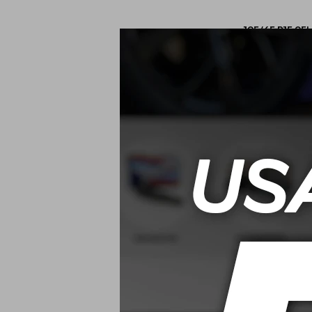
195/65 R15 95
2
USD
195/60 R15 88
2