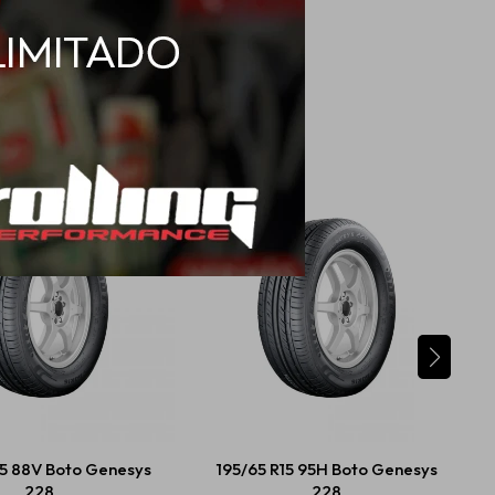
15 88V Boto Genesys
195/65 R15 95H Boto Genesys
228
228