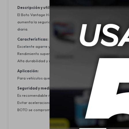
Descripción y utilidad:
El Boto Vantage H-8 195/55R15 es un neumático diseñado para o
aumenta la seguridad y estabilidad del vehículo. Ideal para qu
diaria.
Características:
Excelente agarre y estabilidad en superficies secas y mojadas.
Rendimiento superior de frenado, proporcionando mayor segur
Alta durabilidad y resistencia al desgaste, extendiendo la vida ú
Aplicación:
Para vehículos que utilizan neumáticos de medida 195/55R15.Los
Seguridad y medio ambiente:
Es recomendable revisar la presión de inflado de los neumático
Evitar aceleraciones y frenadas bruscas para prolongar la vida ú
BOTO se compromete con la sostenibilidad, aplicando prácticas q