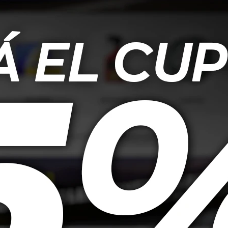
frecer un excelente rendimiento en condiciones tanto secas como mojadas
ienes buscan un neumático duradero, eficiente en combustible y con una ex
idad.
til del neumático.
 neumáticos se entregan colocados y con válvula nueva en nuestro local.
s periódicamente, especialmente durante viajes largos o en condiciones d
til del neumático.
ue optimizan la eficiencia energética, el reciclaje y la reducción del imp