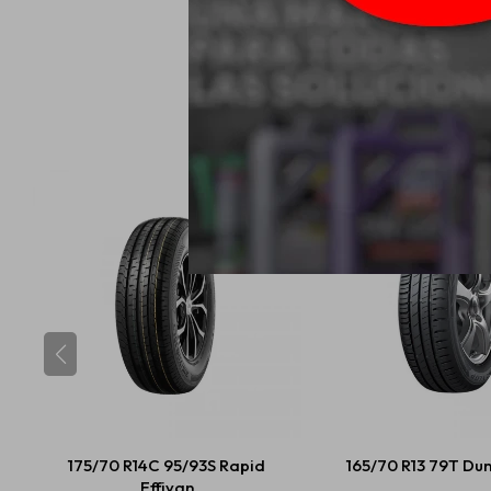
175/70 R14C 95/93S Rapid
165/70 R13 79T Dun
Effivan