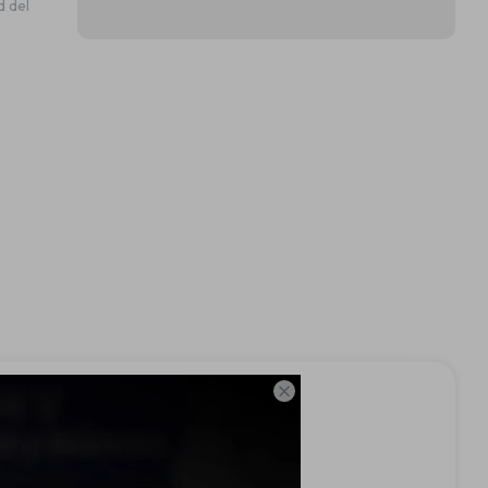
d del
