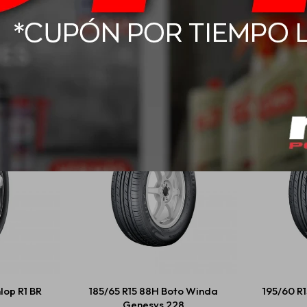
Productos que te pueden interesar
lop R1 BR
185/65 R15 88H Boto Winda
195/60 R
Genesys 228