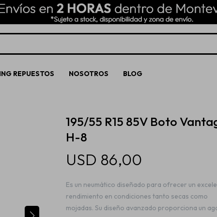
ING REPUESTOS
NOSOTROS
BLOG
195/55 R15 85V Boto Vanta
H-8
USD
86,00
Es un neumático diseñado para ofrecer un excel
rendimiento en condiciones tanto secas como
mojadas. Su diseño avanzado proporciona un ag