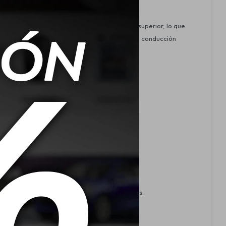
. Su diseño avanzado proporciona un agarre superior, lo que
celente respuesta al frenado, perfecto para la conducción
e calor extremo.
acto ambiental en la fabricación de neumáticos.