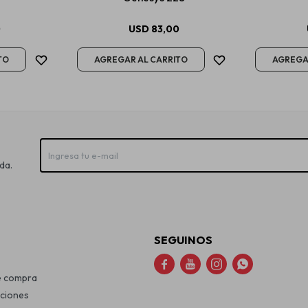
0
USD
83,00
da.
SEGUINOS




e compra
uciones