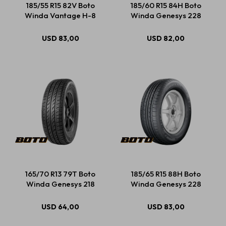
185/55 R15 82V Boto
185/60 R15 84H Boto
Winda Vantage H-8
Winda Genesys 228
Estética automotriz
USD
83,00
USD
82,00
Accesorios
Baterías
Repuestos
165/70 R13 79T Boto
185/65 R15 88H Boto
Servicios
Winda Genesys 218
Winda Genesys 228
USD
64,00
USD
83,00