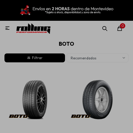
MI CUENTA
Menú
Nuevo!
Oportunidades!
Rolling Repuestos
0

BOTO
Neumáticos
Recomendados
Llantas
Lubricantes
Aditivos
Aerosoles