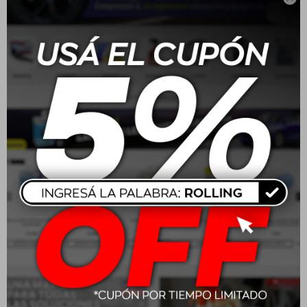
185/70 R14 88T Boto
225/45 R17 91W Boto
Genesys 218
Vantage H-8
USD
82,00
USD
107,00