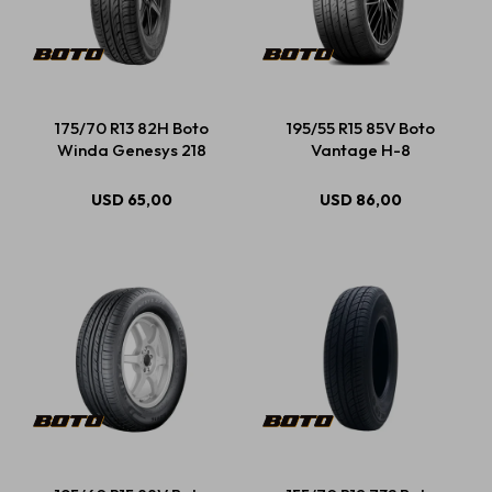
175/70 R13 82H Boto
195/55 R15 85V Boto
Winda Genesys 218
Vantage H-8
USD
65,00
USD
86,00