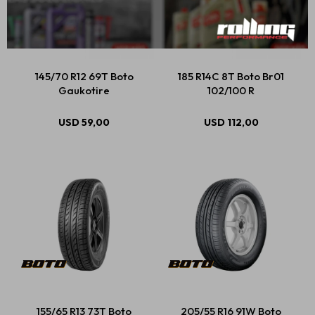
145/70 R12 69T Boto
185 R14C 8T Boto Br01
Gaukotire
102/100 R
USD
59,00
USD
112,00
155/65 R13 73T Boto
205/55 R16 91W Boto