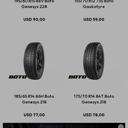
195/60 R15 88V Boto
155/70 R12 73S Boto
Genesys 228
Gaukotyre
USD
90,00
USD
59,00
185/65 R14 86H Boto
175/70 R14 84T Boto
Genesys 218
Genesys 218
USD
77,00
USD
78,00
