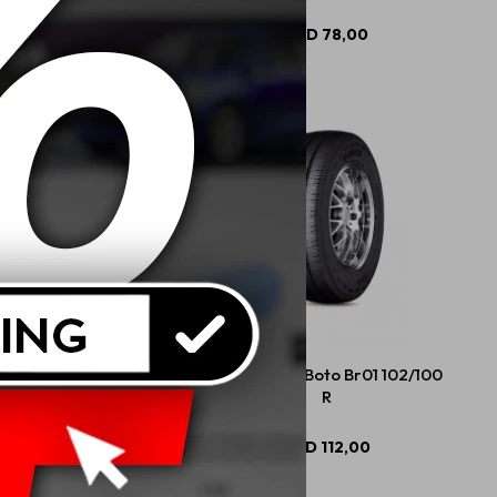
USD
77,00
USD
78,00
12 69T Boto Gaukotire
185 R14C 8T Boto Br01 102/100
R
USD
59,00
USD
112,00