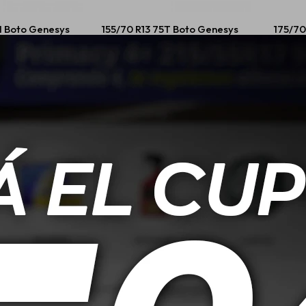
H Boto Genesys
155/70 R13 75T Boto Genesys
175/70
28
218
90,00
USD
64,00
V Boto Genesys
155/70 R12 73S Boto Gaukotyre
185/65 
28