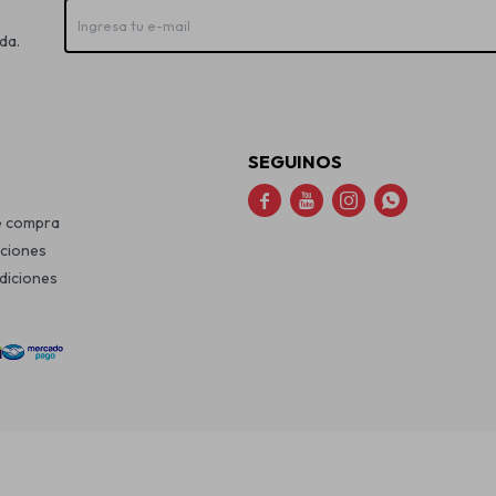
da.
SEGUINOS




e compra
uciones
diciones