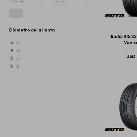
OK
Díametro de la llanta
185/55 R15 8
Vanta
13
(5)
14
(6)
USD
15
(7)
16
(1)