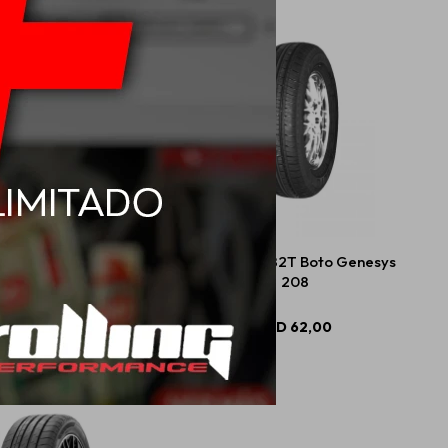
R14 75T Boto Genesys
175/70 R13 82T Boto Genesys
268
208
USD
74,00
USD
62,00