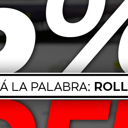
90,00
USD
59,00
T Boto Genesys
225/45 R17 91W Boto Vantage
145/70 R
18
H-8
82,00
USD
107,00