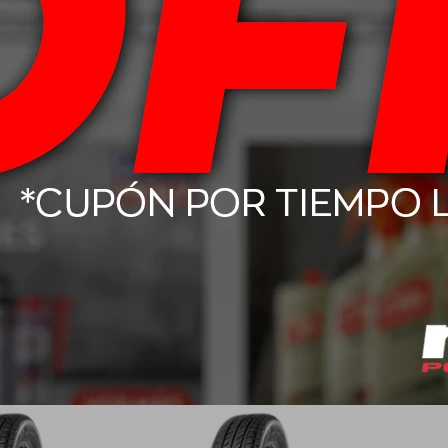
T Boto Genesys
205/55 R16 91W Boto Genesys
155/65 
18
228
63,00
USD
86,00