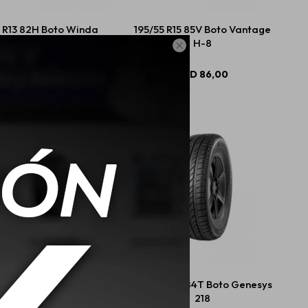
 R13 82H Boto Winda
195/55 R15 85V Boto Vantage
Genesys 218
H-8

USD
65,00
USD
86,00
R14 86H Boto Genesys
175/70 R14 84T Boto Genesys
218
218