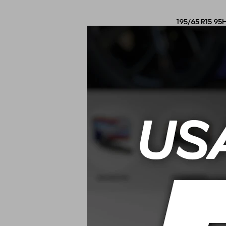
195/65 R15 95
2
USD
195/60 R15 88
2