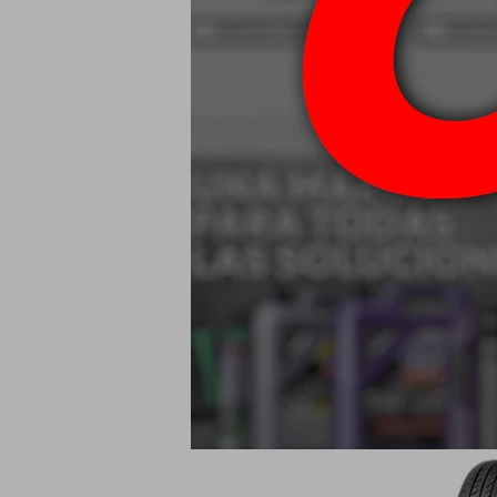
155/65 R13 73
2
USD