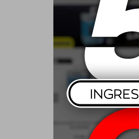
USD
185/70 R14 88
2
USD