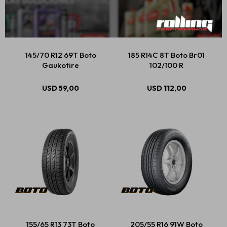
145/70 R12 69T Boto
185 R14C 8T Boto Br01
Gaukotire
102/100 R
USD
59,00
USD
112,00
155/65 R13 73T Boto
205/55 R16 91W Boto