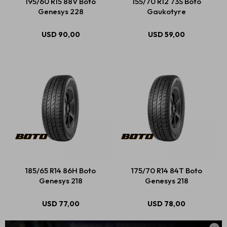
195/60 R15 88V Boto
155/70 R12 73S Boto
Genesys 228
Gaukotyre
USD
90,00
USD
59,00
185/65 R14 86H Boto
175/70 R14 84T Boto
Genesys 218
Genesys 218
USD
77,00
USD
78,00