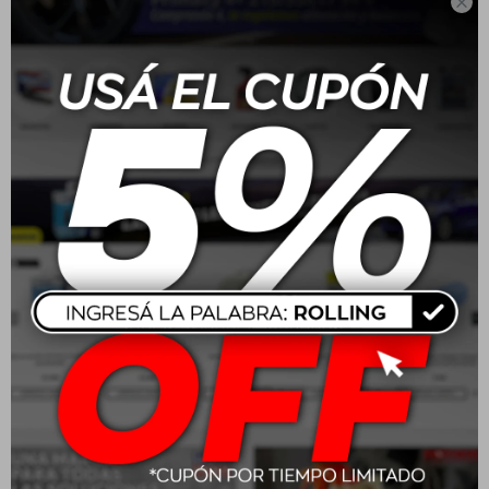

185/70 R14 88T Boto
225/45 R17 91W Boto
Genesys 218
Vantage H-8
USD
82,00
USD
107,00