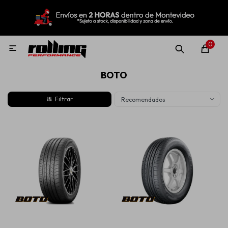
MI CUENTA
Menú
Nuevo!
Oportunidades!
Rolling Repuestos
0

BOTO
Neumáticos
Recomendados
Llantas
Lubricantes
Aditivos
Aerosoles