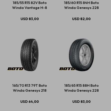
185/55 R15 82V Boto
185/60 R15 84H Boto
Winda Vantage H-8
Winda Genesys 228
Estética automotriz
USD
83,00
USD
82,00
Accesorios
Baterías
Repuestos
165/70 R13 79T Boto
185/65 R15 88H Boto
Servicios
Winda Genesys 218
Winda Genesys 228
USD
64,00
USD
83,00