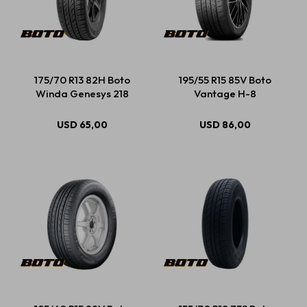
175/70 R13 82H Boto
195/55 R15 85V Boto
Winda Genesys 218
Vantage H-8
USD
65,00
USD
86,00