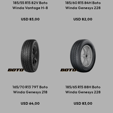
185/55 R15 82V Boto
185/60 R15 84H Boto
Winda Vantage H-8
Winda Genesys 228
Estética automotriz
USD
83,00
USD
82,00
Accesorios
Baterías
Repuestos
165/70 R13 79T Boto
185/65 R15 88H Boto
Servicios
Winda Genesys 218
Winda Genesys 228
USD
64,00
USD
83,00