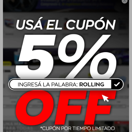

185/70 R14 88T Boto
225/45 R17 91W Boto
Genesys 218
Vantage H-8
USD
82,00
USD
107,00