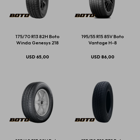
175/70 R13 82H Boto
195/55 R15 85V Boto
Winda Genesys 218
Vantage H-8
USD
65,00
USD
86,00