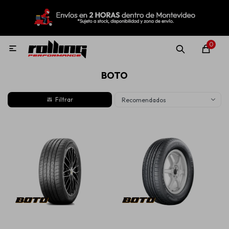
MI CUENTA
Menú
Nuevo!
Oportunidades!
Rolling Repuestos
0

BOTO
Neumáticos
Recomendados
Llantas
Lubricantes
Aditivos
Aerosoles