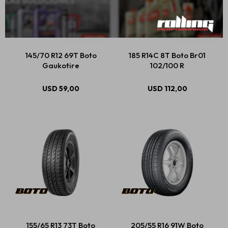
145/70 R12 69T Boto
185 R14C 8T Boto Br01
Gaukotire
102/100 R
USD
59,00
USD
112,00
155/65 R13 73T Boto
205/55 R16 91W Boto