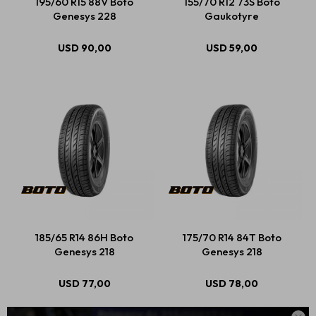
195/60 R15 88V Boto
155/70 R12 73S Boto
Genesys 228
Gaukotyre
USD
90,00
USD
59,00
185/65 R14 86H Boto
175/70 R14 84T Boto
Genesys 218
Genesys 218
USD
77,00
USD
78,00