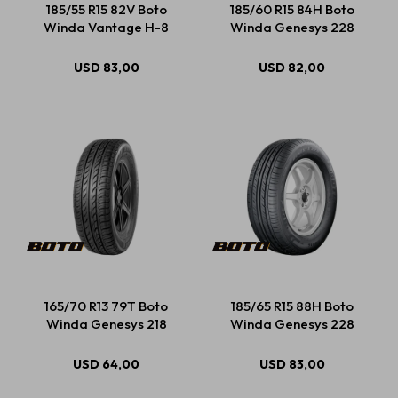
185/55 R15 82V Boto
185/60 R15 84H Boto
Winda Vantage H-8
Winda Genesys 228
Estética automotriz
USD
83,00
USD
82,00
Accesorios
Baterías
Repuestos
165/70 R13 79T Boto
185/65 R15 88H Boto
Servicios
Winda Genesys 218
Winda Genesys 228
USD
64,00
USD
83,00