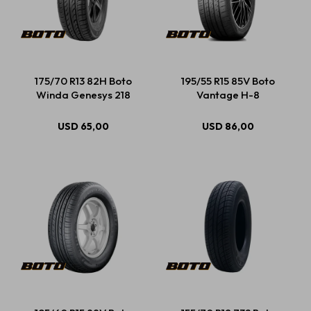
175/70 R13 82H Boto
195/55 R15 85V Boto
Winda Genesys 218
Vantage H-8
USD
65,00
USD
86,00