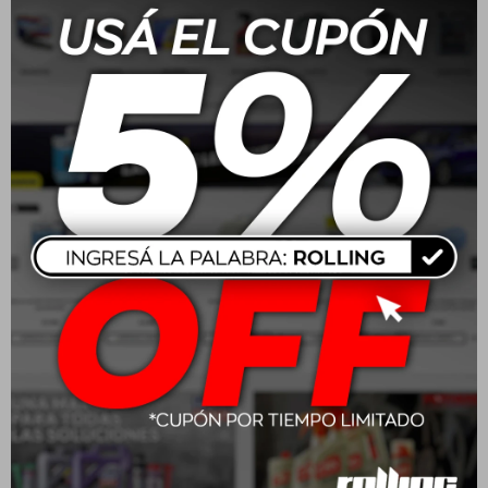
185/70 R14 88T Boto
225/45 R17 91W Boto
Genesys 218
Vantage H-8
USD
82,00
USD
107,00