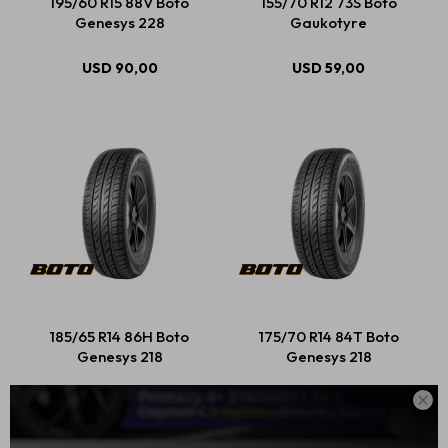
195/60 R15 88V Boto
155/70 R12 73S Boto
Genesys 228
Gaukotyre
USD
90,00
USD
59,00
185/65 R14 86H Boto
175/70 R14 84T Boto
Genesys 218
Genesys 218

USD
77,00
USD
78,00