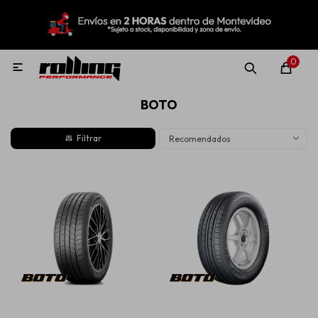
MI CUENTA
Menú
Nuevo!
Oportunidades!
Rolling Repuestos
0

BOTO
Neumáticos
Recomendados
Llantas
Lubricantes
Aditivos
Aerosoles