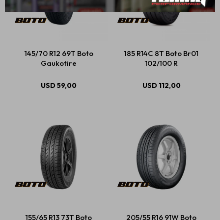
145/70 R12 69T Boto
185 R14C 8T Boto Br01
Gaukotire
102/100 R
USD
59,00
USD
112,00
155/65 R13 73T Boto
205/55 R16 91W Boto