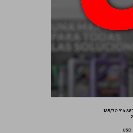
195/60 R15 88
2
USD
185/70 R14 88
2
USD