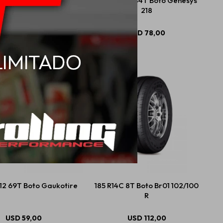
R14 86H Boto Genesys
175/70 R14 84T Boto Genesys
218
218
USD
77,00
USD
78,00
12 69T Boto Gaukotire
185 R14C 8T Boto Br01 102/100
R
USD
59,00
USD
112,00