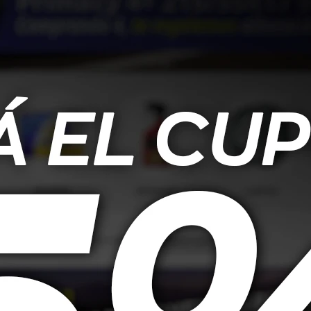
2V Boto Winda
185/60 R15 84H Boto Winda
165/70
ge H-8
Genesys 228
83,00
USD
82,00