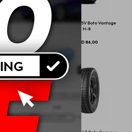
 R13 82H Boto Winda
195/55 R15 85V Boto Vantage
Genesys 218
H-8
USD
65,00
USD
86,00