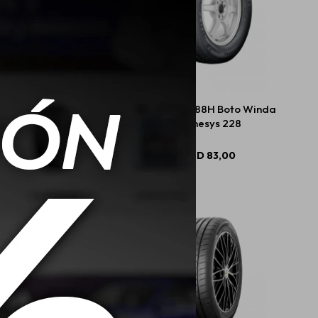
 R13 79T Boto Winda
185/65 R15 88H Boto Winda
Genesys 218
Genesys 228
USD
64,00
USD
83,00