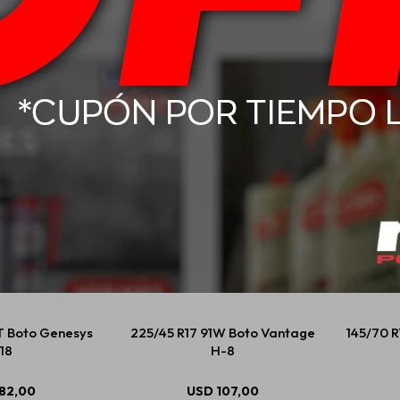
V Boto Genesys
155/70 R12 73S Boto Gaukotyre
185/65 
28
90,00
USD
59,00
T Boto Genesys
225/45 R17 91W Boto Vantage
145/70 R
18
H-8
82,00
USD
107,00