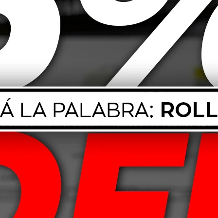
H Boto Genesys
155/70 R13 75T Boto Genesys
175/70
28
218
90,00
USD
64,00