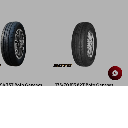
R14 75T Boto Genesys
175/70 R13 82T Boto Genesys
268
208
USD
74,00
USD
62,00