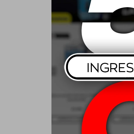
195/65 R15 95
2
USD