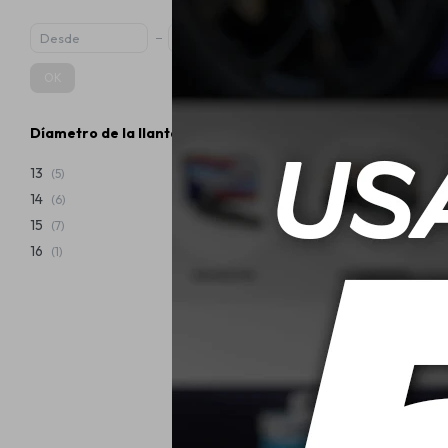
OK
Díametro de la llanta
185/55 R15 8
Vanta
13
(5)
14
(6)
USD
15
(7)
16
(1)