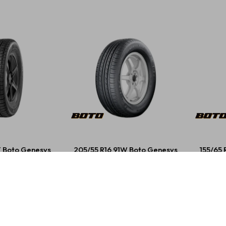
T Boto Genesys
205/55 R16 91W Boto Genesys
155/65 
18
228
63,00
USD
86,00