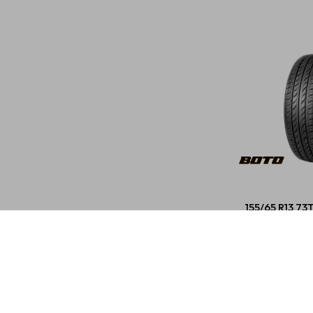
155/65 R13 73
2
USD