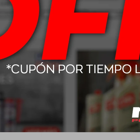
T Boto Genesys
205/55 R16 91W Boto Genesys
155/65 
18
228
63,00
USD
86,00