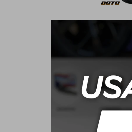
195/65 R15 95
2
USD