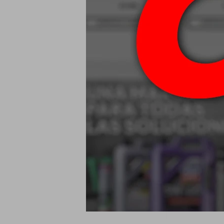
155/65 R13 73
2
USD