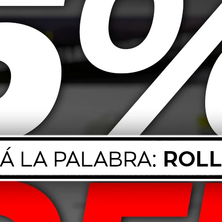
V Boto Genesys
155/70 R12 73S Boto Gaukotyre
185/65 
28
90,00
USD
59,00
T Boto Genesys
225/45 R17 91W Boto Vantage
145/70 R
18
H-8
82,00
USD
107,00