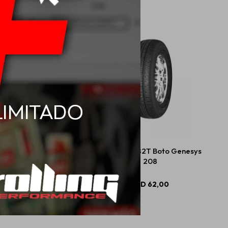
R14 75T Boto Genesys
175/70 R13 82T Boto Genesys
268
208
USD
74,00
USD
62,00