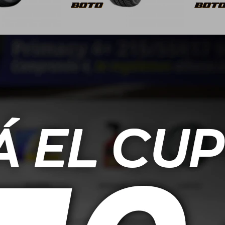
H Boto Genesys
155/70 R13 75T Boto Genesys
175/70
28
218
90,00
USD
64,00