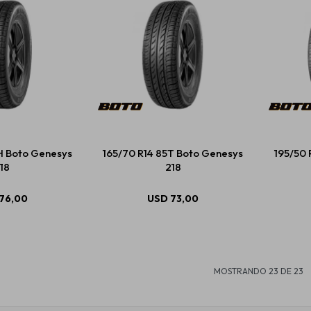
H Boto Genesys
165/70 R14 85T Boto Genesys
195/50 
18
218
76,00
USD
73,00
MOSTRANDO
23
DE
23