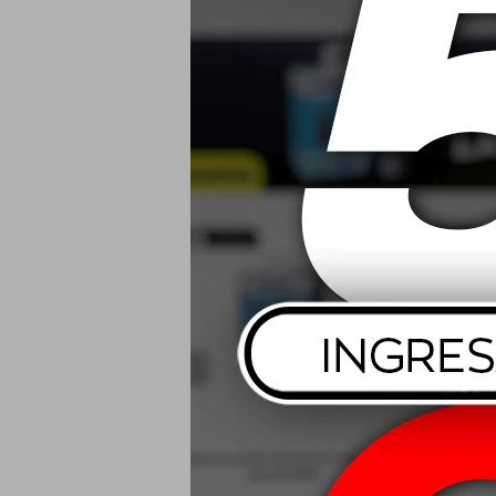
195/60 R15 88
2
USD
185/70 R14 88
2
USD