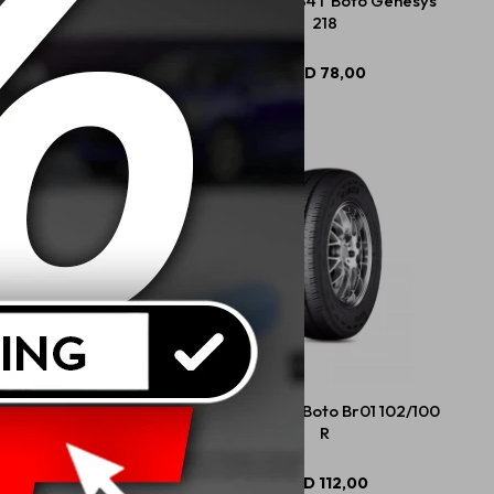
R14 86H Boto Genesys
175/70 R14 84T Boto Genesys
218
218
USD
77,00
USD
78,00
12 69T Boto Gaukotire
185 R14C 8T Boto Br01 102/100
R
USD
59,00
USD
112,00