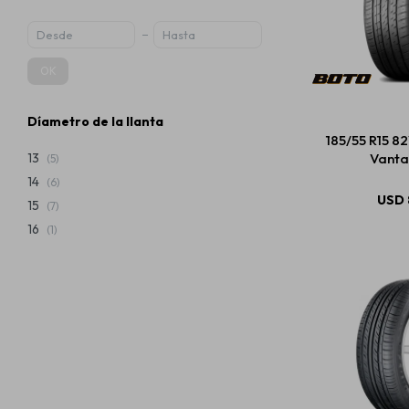
OK
Díametro de la llanta
185/55 R15 8
Vanta
13
(5)
14
(6)
USD
15
(7)
16
(1)