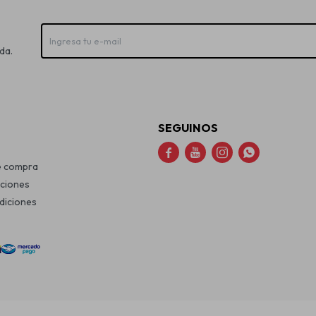
da.
SEGUINOS




e compra
uciones
diciones