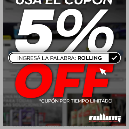
Estética automotriz
Wurth Kit Fuelle
Homocinetica Universal
138M
Accesorios
$
863
Baterías
Repuestos
Servicios
Suscríbete a nuestra newsletter
Recibe todas las novedades y ofertas de nuestra tienda.