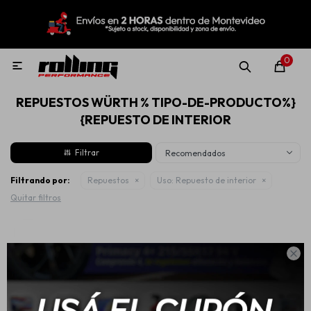
MI CUENTA
Menú
Nuevo!
Oportunidades!
Rolling Repuestos
0

REPUESTOS WÜRTH % TIPO-DE-PRODUCTO%}
Neumáticos
{REPUESTO DE INTERIOR
Recomendados
Llantas
Filtrando por:
Repuestos
Uso:
Repuesto de interior
Quitar filtros
Lubricantes

Aditivos
Aerosoles