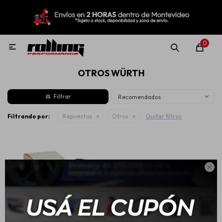
MI CUENTA
Menú
Nuevo!
Oportunidades!
Rolling Repuestos
0

OTROS WÜRTH
Neumáticos
Recomendados
Llantas
Filtrando por:
Repuestos
Otros
Quitar filtros
Lubricantes

Aditivos
Aerosoles