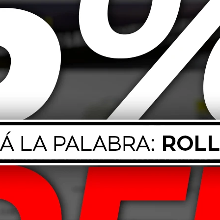
 De Detalle Set
X5
499