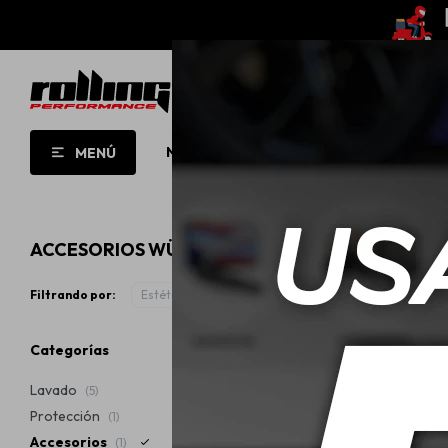
NUEVO!
OPORTUNIDADES!
ROLL
MENÚ
ACCESORIOS WÜRTH
Filtrando por:
Estética automotriz
Accesorios
Quitar filt
Categorías
Lavado
(5)
Protección
(1)
Accesorios
(1)