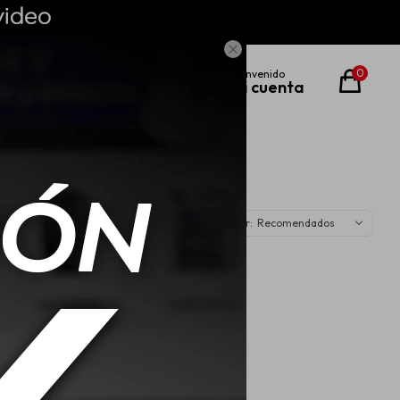

0
Recomendados