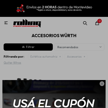
MI CUENTA
Menú
Nuevo!
Oportunidades!
Rolling Repuestos
0

ACCESORIOS WÜRTH
Neumáticos
Recomendados
Llantas
Filtrando por:
Estética automotriz
Accesorios
Quitar filtros
Lubricantes

Aditivos
Aerosoles