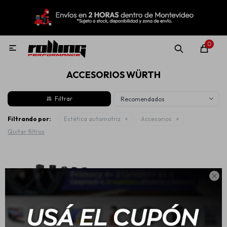
MI CUENTA
Menú
Nuevo!
Oportunidades!
Rolling Repuestos
0

ACCESORIOS WÜRTH
Neumáticos
Recomendados
Llantas
Filtrando por:
Estética automotriz
Accesorios
Quitar filtros
Lubricantes

Aditivos
Aerosoles