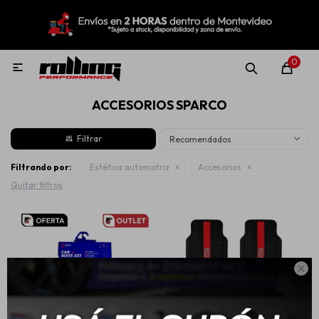
MI CUENTA
Menú
Nuevo!
Oportunidades!
Rolling Repuestos
0

ACCESORIOS SPARCO
Neumáticos
Recomendados
Llantas
Filtrando por:
Estética automotriz
Accesorios
Quitar filtros
Lubricantes
Aditivos

Aerosoles