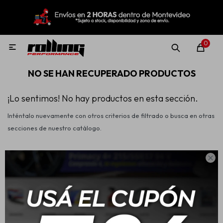
MI CUENTA
Menú
Nuevo!
Oportunidades!
Rolling Repuestos
0

NO SE HAN RECUPERADO PRODUCTOS
Neumáticos
¡Lo sentimos! No hay productos en esta sección.
Inténtalo nuevamente con otros criterios de filtrado o busca en otras
Llantas
secciones de nuestro catálogo.
Lubricantes

Filtrando por:
Wanli
Aditivos
Aerosoles