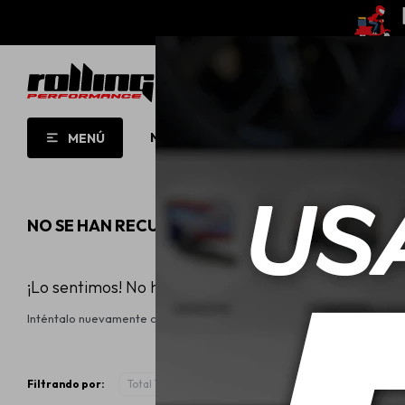
NUEVO!
OPORTUNIDADES!
ROLL
MENÚ
NO SE HAN RECUPERADO PRODUCTOS
¡Lo sentimos! No hay productos en esta sección.
Inténtalo nuevamente con otros criterios de filtrado o busca en otra
Filtrando por:
Total Tools