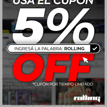
PERFUMADOR ROLLING -
100ml
Estética automotriz
$
390
Accesorios
Baterías
Repuestos
Servicios
Suscríbete a nuestra newsletter
Recibe todas las novedades y ofertas de nuestra tienda.