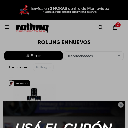
MI CUENTA
Menú
Nuevo!
Oportunidades!
Rolling Repuestos
0

ROLLING EN NUEVOS
Neumáticos
Recomendados
Llantas
Filtrando por:
Rolling
Lubricantes

Aditivos
Aerosoles