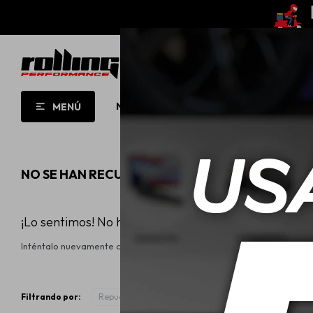
NUEVO!
OPORTUNIDADES!
ROLL
MENÚ
NO SE HAN RECUPERADO PRODUCTOS
¡Lo sentimos! No hay productos en esta sección.
Inténtalo nuevamente con otros criterios de filtrado o busca en otra
Filtrando por:
Repuestos
Otros
Uso:
Repuesto de interi