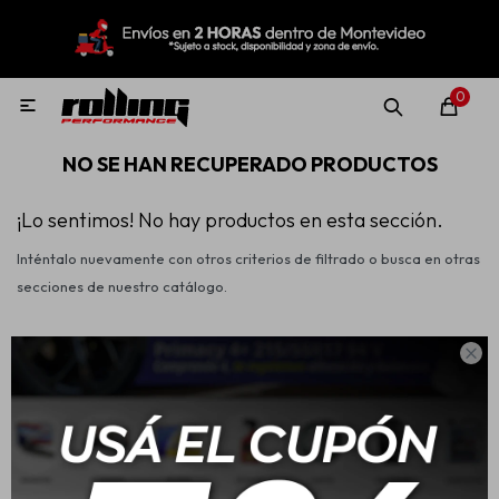
MI CUENTA
Menú
Nuevo!
Oportunidades!
Rolling Repuestos
0

NO SE HAN RECUPERADO PRODUCTOS
Neumáticos
¡Lo sentimos! No hay productos en esta sección.
Inténtalo nuevamente con otros criterios de filtrado o busca en otras
Llantas
secciones de nuestro catálogo.
Lubricantes

Filtrando por:
Accesorios
Seguridad
Antibump
Quitar filtros
Aditivos
Aerosoles