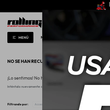
NUEVO!
OPORTUNIDADES!
ROLL
MENÚ
NO SE HAN RECUPERADO PRODUCTOS
¡Lo sentimos! No hay productos en esta sección.
Inténtalo nuevamente con otros criterios de filtrado o busca en otra
Filtrando por:
Accesorios
Audio
Quitar filtros