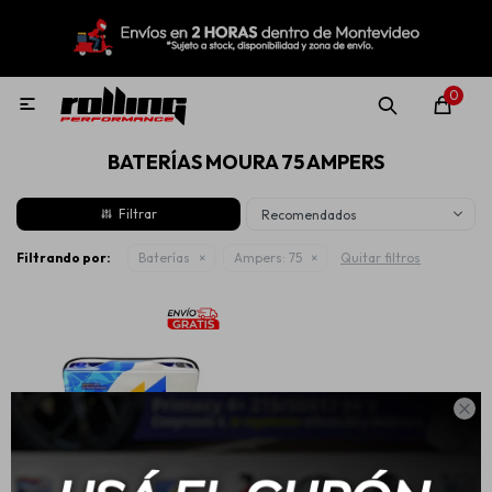
MI CUENTA
Menú
Nuevo!
Oportunidades!
Rolling Repuestos
0

BATERÍAS MOURA 75 AMPERS
Neumáticos
Recomendados
Llantas
Filtrando por:
Baterías
Ampers:
75
Quitar filtros
Lubricantes

Aditivos
Aerosoles