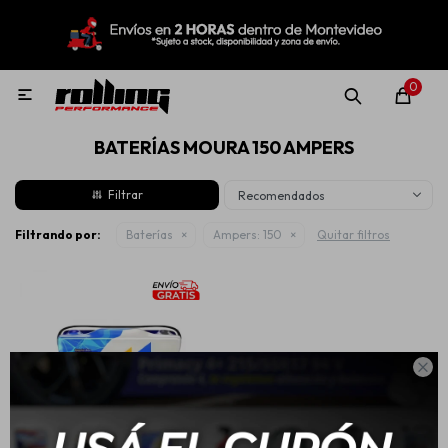
MI CUENTA
Menú
Nuevo!
Oportunidades!
Rolling Repuestos
0

BATERÍAS MOURA 150 AMPERS
Neumáticos
Recomendados
Llantas
Filtrando por:
Baterías
Ampers:
150
Quitar filtros
Lubricantes

Aditivos
Aerosoles