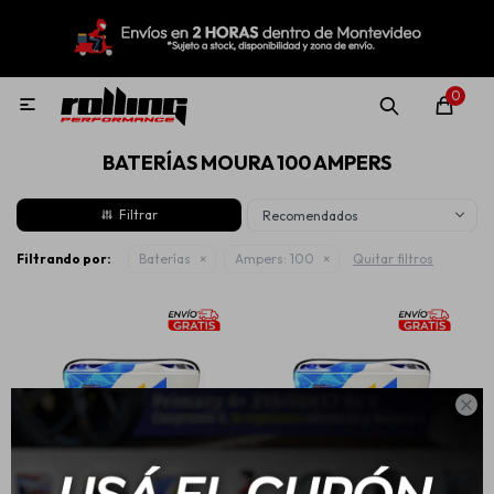
MI CUENTA
Menú
Nuevo!
Oportunidades!
Rolling Repuestos
0

BATERÍAS MOURA 100 AMPERS
Neumáticos
Recomendados
Llantas
Filtrando por:
Baterías
Ampers:
100
Quitar filtros
Lubricantes

Aditivos
Aerosoles