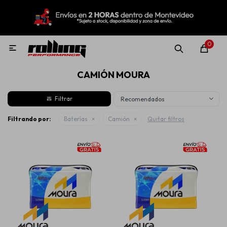
MI CUENTA
Menú
Nuevo!
Oportunidades!
Rolling Repuestos
0

CAMIÓN MOURA
Neumáticos
Recomendados
Llantas
Filtrando por:
Baterías
Camión
Quitar filtros
Lubricantes
Aditivos
Aerosoles