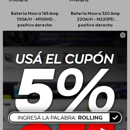
Batería Moura 165 Amp
Batería Moura 320 Amp
100A/H - M100HD
220A/H - M220PD
Estética automotriz
positivo derecho
positivo derecho
$
13.160
$
25.760

Accesorios
Baterías
Repuestos
Servicios
Batería Moura 260 Amp