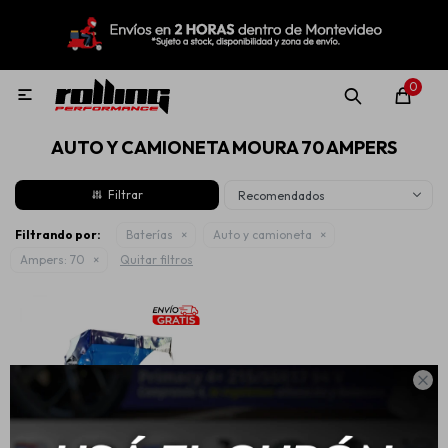
MI CUENTA
Menú
Nuevo!
Oportunidades!
Rolling Repuestos
0

AUTO Y CAMIONETA MOURA 70 AMPERS
Neumáticos
Recomendados
Llantas
Filtrando por:
Baterías
Auto y camioneta
Ampers:
70
Quitar filtros
Lubricantes
Aditivos

Aerosoles