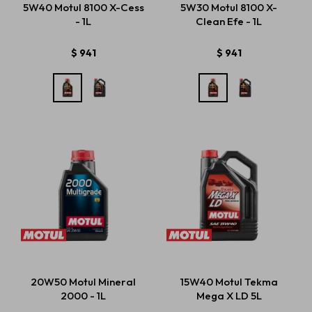
5W40 Motul 8100 X-Cess
5W30 Motul 8100 X-
- 1L
Clean Efe - 1L
Estética automotriz
$
941
$
941
Accesorios
Baterías
Repuestos
Servicios
20W50 Motul Mineral
15W40 Motul Tekma
2000 - 1L
Mega X LD 5L