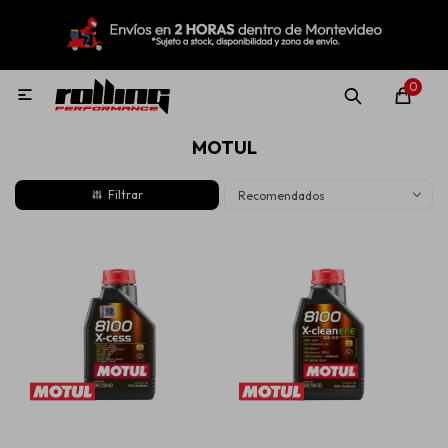
MI CUENTA
Menú
Nuevo!
Oportunidades!
Rolling Repuestos
0

MOTUL
Neumáticos
Recomendados
Llantas
Lubricantes
Aditivos
Aerosoles