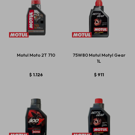
Motul Moto 2T 710
75W80 Motul Motyl Gear
1L
$
1.126
$
911