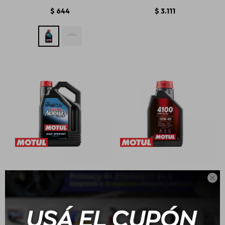
$
644
$
3.111
15W40 Motul Tekma
10W40 Motul 4100 - 1L

Norma Mineral 5L
$
2.482
$
762