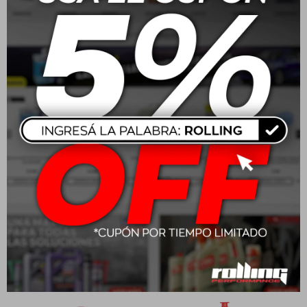
20W50 Motul Moto 4T
Motul Garden Hi-Tech 2T
3000 1L
1L
$
595
$
1.303