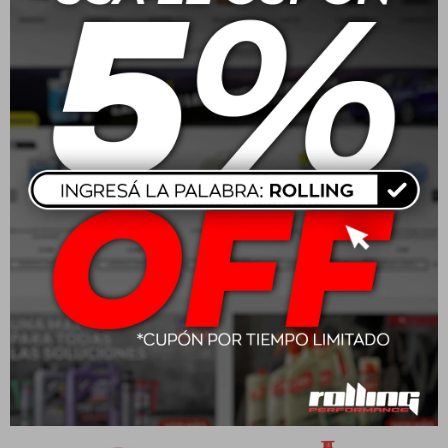
20W50 Motul Moto 4T
Motul Garden Hi-Tech 2T
3000 1L
1L
$
595
$
1.303