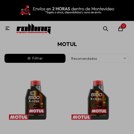
MI CUENTA
Menú
Nuevo!
Oportunidades!
Rolling Repuestos
0

MOTUL
Neumáticos
Recomendados
Llantas
Lubricantes
Aditivos
Aerosoles