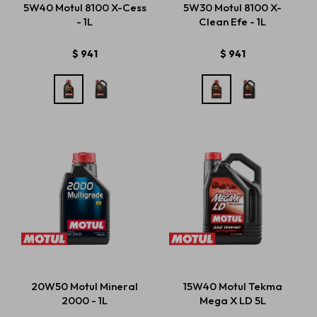
5W40 Motul 8100 X-Cess
5W30 Motul 8100 X-
- 1L
Clean Efe - 1L
Estética automotriz
$
941
$
941
Accesorios
Baterías
Repuestos
Servicios
20W50 Motul Mineral
15W40 Motul Tekma
2000 - 1L
Mega X LD 5L