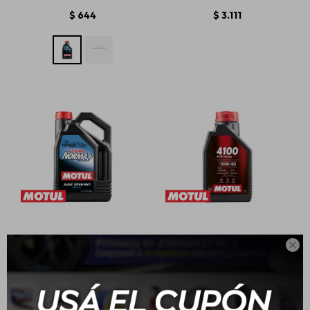
$
644
$
3.111
15W40 Motul Tekma
10W40 Motul 4100 - 1L

Norma Mineral 5L
$
2.482
$
762