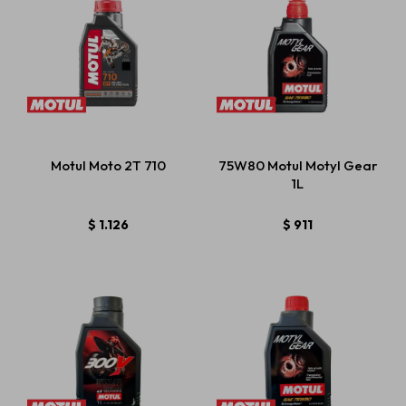
Motul Moto 2T 710
75W80 Motul Motyl Gear
1L
$
1.126
$
911