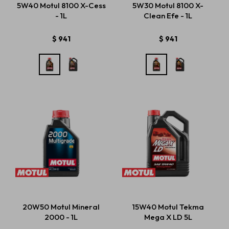
5W40 Motul 8100 X-Cess
5W30 Motul 8100 X-
- 1L
Clean Efe - 1L
Estética automotriz
$
941
$
941
Accesorios
Baterías
Repuestos
Servicios
20W50 Motul Mineral
15W40 Motul Tekma
2000 - 1L
Mega X LD 5L