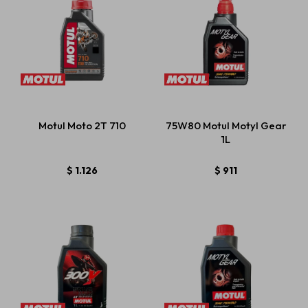
Motul Moto 2T 710
75W80 Motul Motyl Gear
1L
$
1.126
$
911