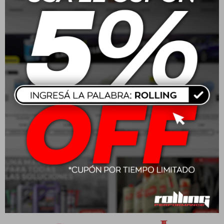
20W50 Motul Moto 4T
Motul Garden Hi-Tech 2T
3000 1L
1L
$
595
$
1.303