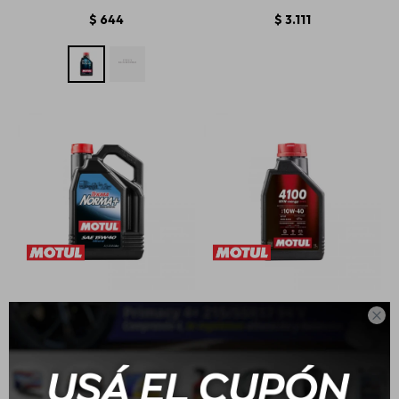
$
644
$
3.111
15W40 Motul Tekma
10W40 Motul 4100 - 1L

Norma Mineral 5L
$
2.482
$
762