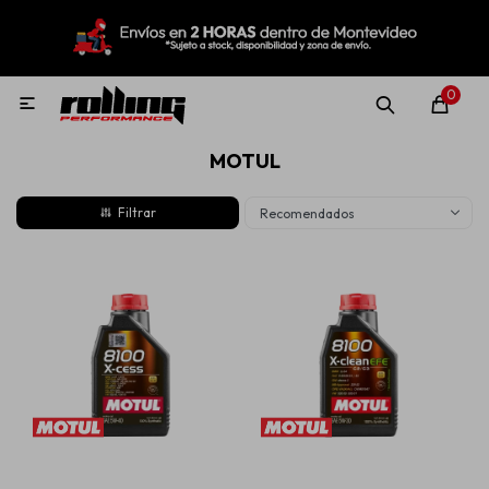
MI CUENTA
Menú
Nuevo!
Oportunidades!
Rolling Repuestos
0

MOTUL
Neumáticos
Recomendados
Llantas
Lubricantes
Aditivos
Aerosoles